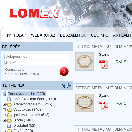
NYITÓLAP
WEBÁRUHÁZ
BESZÁLLÍTÓK
CÉGINFÓ
AKTUALI
BELÉPÉS
FITTING METAL NUT DLM-M12
Gyártó: -
RoHS
Regisztráció »
Elfelejtett név/jelszó »
TERMÉKEK
FITTING METAL NUT DLM-M16
Termékcsoportok (125)
Gyártó: -
Leértékelt termékek (1169)
RoHS
Áramkörvédelem (1245)
Csatlakozó (3408)
Ipari csatlakozók (618)
Dióda (1482)
Diódahíd (52)
FITTING METAL NUT DLM-M20
Egyéb (219)