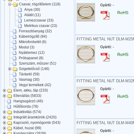
Csavar, rögzítőelem (118)
Gyártó: -
Anya (30)
RoHS
Alátét (11)
Lemezcsavar (33)
Metrikus csavar (23)
Forrasztóanyag (32)
Kábelrögzítő (94)
FITTING METAL NUT DLM-M25
Mikrofonbetét (6)
Gyártó: -
Modul (3)
Nyáklemez (12)
RoHS
Próbapanel (8)
Szerszám, műszer (51)
Szigetelőcső (146)
Távtartó (59)
Vasmag (30)
FITTING METAL NUT DLM-M32
Vegyi termékek (42)
Gyártó: -
Elem, akku, táp (233)
Ellenállás (5833)
RoHS
Hangsugárzó (46)
Hűtőborda (78)
Induktivitás (574)
Integrált áramkörök (2420)
FITTING METAL NUT DLM-M40
Kapcsoló, nyomógomb (543)
Kábel, huzal (99)
Gyártó: -
Kondenzátor (2639)