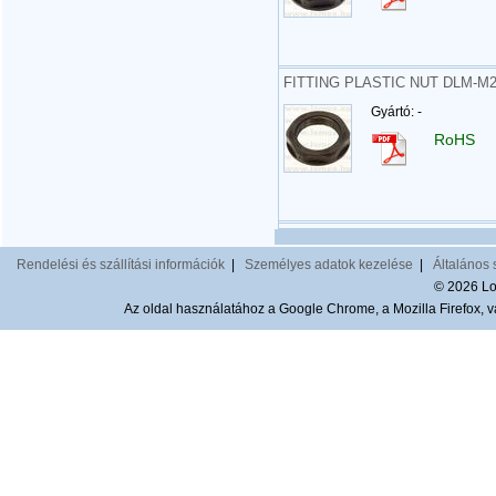
FITTING PLASTIC NUT DLM-M
Gyártó: -
RoHS
Rendelési és szállítási információk
|
Személyes adatok kezelése
|
Általános 
© 2026 Lom
Az oldal használatához a Google Chrome, a Mozilla Firefox, va