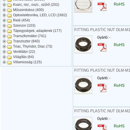
RoHS
Kvarc, rez., oszc., szűrő (202)
Műszerdoboz (400)
Optoelektronika, LED, LCD (1662)
Relé (454)
Szenzor (103)
FITTING PLASTIC NUT DLM-M
Tápegységek, adapterek (177)
Transzformátor (741)
Gyártó: -
Tranzisztor (840)
RoHS
Triac, Thyristor, Diac (73)
Ventilátor (22)
Világítás (64)
Villamosság (125)
FITTING PLASTIC NUT DLM-M
Gyártó: -
RoHS
FITTING PLASTIC NUT DLM-M
Gyártó: -
RoHS