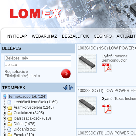
NYITÓLAP
WEBÁRUHÁZ
BESZÁLLÍTÓK
CÉGINFÓ
AKTUALI
BELÉPÉS
100304DC (NSC) LOW POWER 
Gyártó:
National
Semiconductor
Regisztráció »
Elfelejtett név/jelszó »
TERMÉKEK
100323DC (TI) LOW POWER HE
Termékcsoportok (124)
Gyártó:
Texas Instru
Leértékelt termékek (1169)
Áramkörvédelem (1245)
Csatlakozó (3405)
Ipari csatlakozók (618)
Dióda (1478)
Diódahíd (52)
100355DC (TI) LOW POWER QU
Egyéb (219)