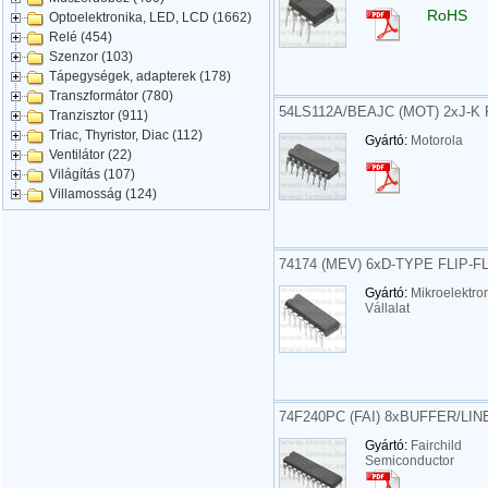
RoHS
Optoelektronika, LED, LCD (1662)
Relé (454)
Szenzor (103)
Tápegységek, adapterek (178)
Transzformátor (780)
54LS112A/BEAJC (MOT) 2xJ-K
Tranzisztor (911)
Triac, Thyristor, Diac (112)
Gyártó:
Motorola
Ventilátor (22)
Világítás (107)
Villamosság (124)
74174 (MEV) 6xD-TYPE FLIP-F
Gyártó:
Mikroelektro
Vállalat
74F240PC (FAI) 8xBUFFER/LIN
Gyártó:
Fairchild
Semiconductor