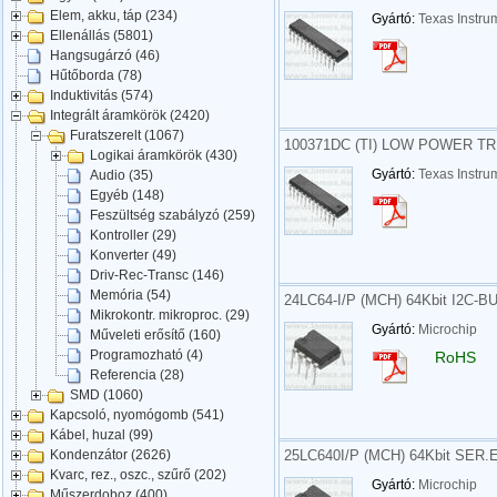
Elem, akku, táp (234)
Gyártó:
Texas Instru
Ellenállás (5801)
Hangsugárzó (46)
Hűtőborda (78)
Induktivitás (574)
Integrált áramkörök (2420)
Furatszerelt (1067)
100371DC (TI) LOW POWER TR
Logikai áramkörök (430)
Gyártó:
Texas Instru
Audio (35)
Egyéb (148)
Feszültség szabályzó (259)
Kontroller (29)
Konverter (49)
Driv-Rec-Transc (146)
Memória (54)
24LC64-I/P (MCH) 64Kbit I2C-
Mikrokontr. mikroproc. (29)
Gyártó:
Microchip
Műveleti erősítő (160)
Programozható (4)
RoHS
Referencia (28)
SMD (1060)
Kapcsoló, nyomógomb (541)
Kábel, huzal (99)
25LC640I/P (MCH) 64Kbit SER
Kondenzátor (2626)
Kvarc, rez., oszc., szűrő (202)
Gyártó:
Microchip
Műszerdoboz (400)