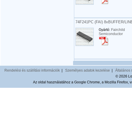
74F241PC (FAI) 8xBUFFER/LIN
Gyártó:
Fairchild
Semiconductor
Rendelési és szállítási információk
|
Személyes adatok kezelése
|
Általános 
© 2026 Lom
Az oldal használatához a Google Chrome, a Mozilla Firefox, va