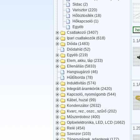
Sidac (2)
Varisztor (220)
Hőbiztosíték (18)
Hőkapcsoló (1)
Egyéb
Csatlakozó (3407)
Ipari csatlakozók (618)
1.1
Dióda (1483)
Diódahíd (52)
Egyéb (219)
Elem, akku, táp (233)
Ellenállás (5833)
Hangsugárzó (46)
Hűtőborda (78)
Induktivitás (574)
1.1
Integrált áramkörök (2420)
Kapcsoló, nyomógomb (544)
Kábel, huzal (99)
Kondenzátor (2632)
Kvarc, rez., oszc., szűrő (202)
Műszerdoboz (400)
Optoelektronika, LED, LCD (1662)
1.2
Relé (454)
Szenzor (103)
Tápegységek, adapterek (177)