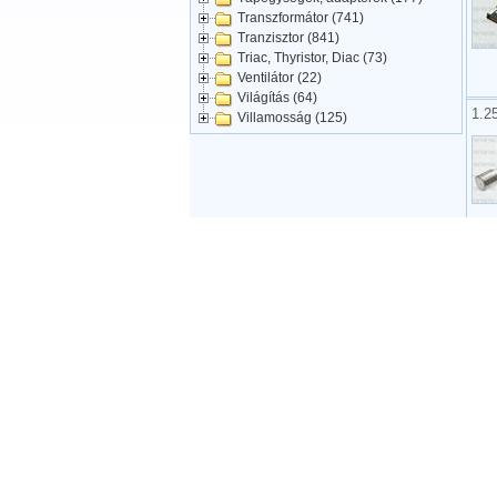
Transzformátor (741)
Tranzisztor (841)
Triac, Thyristor, Diac (73)
Ventilátor (22)
Világítás (64)
1.2
Villamosság (125)
1.2
1.2