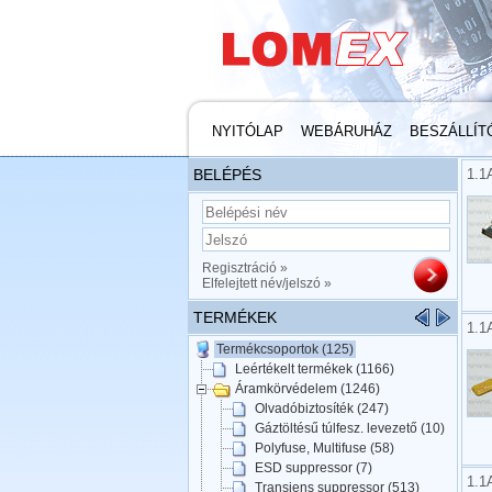
NYITÓLAP
WEBÁRUHÁZ
BESZÁLLÍT
BELÉPÉS
1.1
Regisztráció »
Elfelejtett név/jelszó »
TERMÉKEK
1.1
Termékcsoportok (125)
Leértékelt termékek (1166)
Áramkörvédelem (1246)
Olvadóbiztosíték (247)
Gáztöltésű túlfesz. levezető (10)
Polyfuse, Multifuse (58)
ESD suppressor (7)
1.1
Transiens suppressor (513)