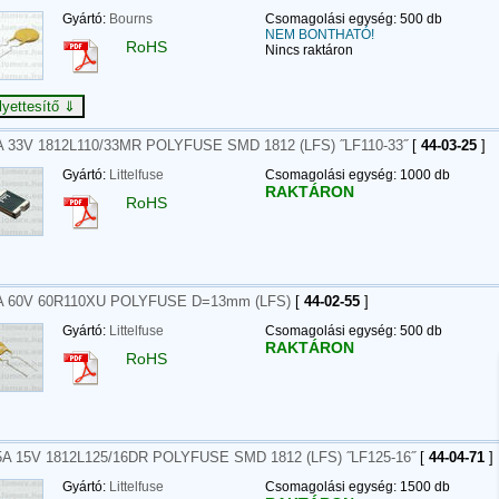
Gyártó:
Bourns
Csomagolási egység: 500 db
NEM BONTHATÓ!
RoHS
Nincs raktáron
A 33V 1812L110/33MR POLYFUSE SMD 1812 (LFS) ˝LF110-33˝
[
44-03-25
]
Gyártó:
Littelfuse
Csomagolási egység: 1000 db
RAKTÁRON
RoHS
A 60V 60R110XU POLYFUSE D=13mm (LFS)
[
44-02-55
]
Gyártó:
Littelfuse
Csomagolási egység: 500 db
RAKTÁRON
RoHS
5A 15V 1812L125/16DR POLYFUSE SMD 1812 (LFS) ˝LF125-16˝
[
44-04-71
]
Gyártó:
Littelfuse
Csomagolási egység: 1500 db