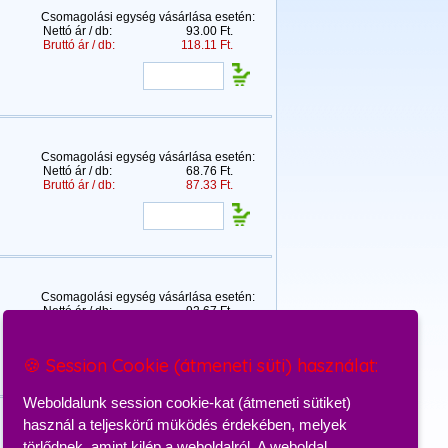
Csomagolási egység vásárlása esetén:
Nettó ár / db:
93.00 Ft.
Bruttó ár / db:
118.11 Ft.
Csomagolási egység vásárlása esetén:
Nettó ár / db:
68.76 Ft.
Bruttó ár / db:
87.33 Ft.
Csomagolási egység vásárlása esetén:
Nettó ár / db:
92.67 Ft.
Bruttó ár / db:
117.69 Ft.
🍪 Session Cookie (átmeneti süti) használat:
Weboldalunk session cookie-kat (átmeneti sütiket)
használ a teljeskörű müködés érdekében, melyek
Csomagolási egység vásárlása esetén:
törlődnek, amint kilép a weboldalról. A weboldal