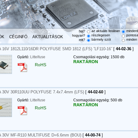
az aktuális listában
minden
hol?
részlegesen
pontos
hogyan?
ÓK
CÉGINFÓ
AKTUALITÁSOK
bármely szót
minden 
mit?
A 16V 1812L110/16DR POLYFUSE SMD 1812 (LFS) ˝LF110-16˝
[
44-02-36
]
Gyártó:
Littelfuse
Csomagolási egység: 1500 db
RAKTÁRON
RoHS
A 30V 30R110UU POLYFUSE 7.4x7.4mm (LFS)
[
44-02-60
]
Gyártó:
Littelfuse
Csomagolási egység: 500 db
RAKTÁRON
RoHS
A 30V MF-R110 MULTIFUSE D=6.6mm (BOU)
[
44-00-74
]