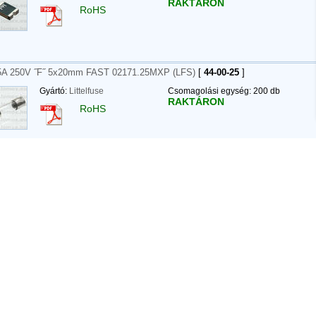
RAKTÁRON
RoHS
5A 250V ˝F˝ 5x20mm FAST 02171.25MXP (LFS)
[
44-00-25
]
Gyártó:
Littelfuse
Csomagolási egység: 200 db
RAKTÁRON
RoHS
5A 250V ˝F˝ 8.4x7mm FAST ACTING 37011250410 (LFS) RAD RM 5.0 (FAST
Gyártó:
Littelfuse
Csomagolási egység: 1000 db
RAKTÁRON
RoHS
5A 250V ˝T˝ 5x20mm TIME LAG 02181.25MXP (LFS) (SLOW)
[
44-00-08
]
Gyártó:
Littelfuse
Csomagolási egység: 200 db
RAKTÁRON
RoHS