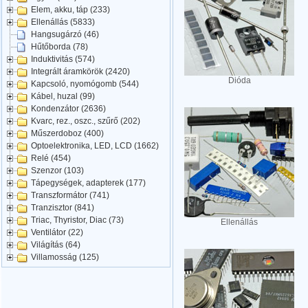
Elem, akku, táp (233)
Ellenállás (5833)
Hangsugárzó (46)
Hűtőborda (78)
Induktivitás (574)
Integrált áramkörök (2420)
Dióda
Kapcsoló, nyomógomb (544)
Kábel, huzal (99)
Kondenzátor (2636)
Kvarc, rez., oszc., szűrő (202)
Műszerdoboz (400)
Optoelektronika, LED, LCD (1662)
Relé (454)
Szenzor (103)
Tápegységek, adapterek (177)
Transzformátor (741)
Tranzisztor (841)
Triac, Thyristor, Diac (73)
Ellenállás
Ventilátor (22)
Világítás (64)
Villamosság (125)