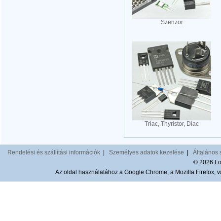
Szenzor
Triac, Thyristor, Diac
Rendelési és szállítási információk
|
Személyes adatok kezelése
|
Általános 
© 2026 Lom
Az oldal használatához a Google Chrome, a Mozilla Firefox, va