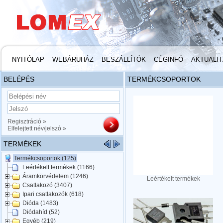
NYITÓLAP
WEBÁRUHÁZ
BESZÁLLÍTÓK
CÉGINFÓ
AKTUALI
BELÉPÉS
TERMÉKCSOPORTOK
Regisztráció »
Elfelejtett név/jelszó »
TERMÉKEK
Termékcsoportok (125)
Leértékelt termékek (1166)
Áramkörvédelem (1246)
Leértékelt termékek
Csatlakozó (3407)
Ipari csatlakozók (618)
Dióda (1483)
Diódahíd (52)
Egyéb (219)