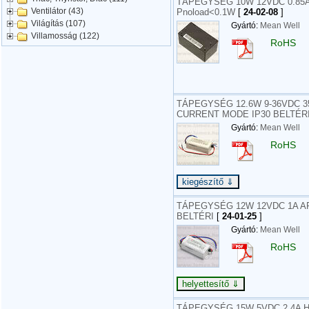
TÁPEGYSÉG 10W 12VDC 0.85A
Ventilátor (43)
Pnoload<0.1W
[
24-02-08
]
Világítás (107)
Gyártó:
Mean Well
Villamosság (122)
RoHS
TÁPEGYSÉG 12.6W 9-36VDC 35
CURRENT MODE IP30 BELTÉR
Gyártó:
Mean Well
RoHS
TÁPEGYSÉG 12W 12VDC 1A AP
BELTÉRI
[
24-01-25
]
Gyártó:
Mean Well
RoHS
TÁPEGYSÉG 15W 5VDC 2.4A H