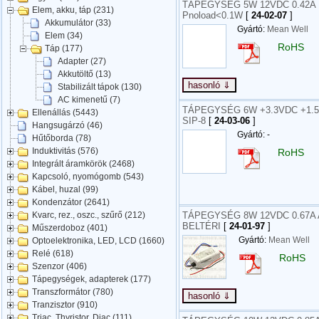
TÁPEGYSÉG 5W 12VDC 0.42A 
Elem, akku, táp (231)
Pnoload<0.1W
[
24-02-07
]
Akkumulátor (33)
Gyártó:
Mean Well
Elem (34)
RoHS
Táp (177)
Adapter (27)
Akkutöltő (13)
Stabilizált tápok (130)
AC kimenetű (7)
TÁPEGYSÉG 6W +3.3VDC +1.5A
Ellenállás (5443)
SIP-8
[
24-03-06
]
Hangsugárzó (46)
Gyártó: -
Hűtőborda (78)
Induktivitás (576)
RoHS
Integrált áramkörök (2468)
Kapcsoló, nyomógomb (543)
Kábel, huzal (99)
Kondenzátor (2641)
TÁPEGYSÉG 8W 12VDC 0.67A 
Kvarc, rez., oszc., szűrő (212)
BELTÉRI
[
24-01-97
]
Műszerdoboz (401)
Gyártó:
Mean Well
Optoelektronika, LED, LCD (1660)
Relé (618)
RoHS
Szenzor (406)
Tápegységek, adapterek (177)
Transzformátor (780)
Tranzisztor (910)
Triac, Thyristor, Diac (111)