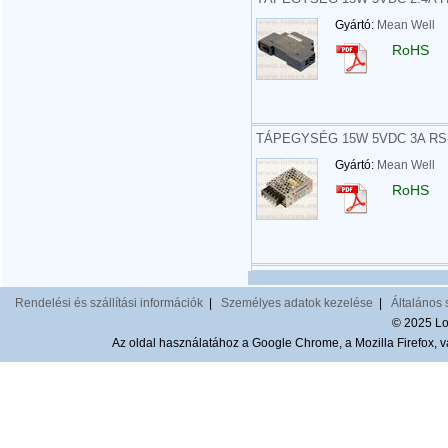
Gyártó:
Mean Well
RoHS
TÁPEGYSÉG 15W 5VDC 3A RS-
Gyártó:
Mean Well
RoHS
Rendelési és szállítási információk
|
Személyes adatok kezelése
|
Általános 
© 2025 Lom
Az oldal használatához a Google Chrome, a Mozilla Firefox, va