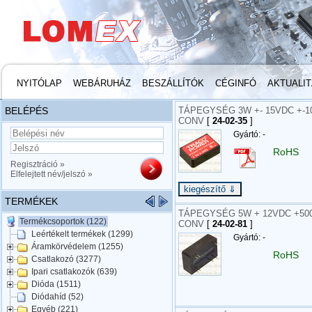
NYITÓLAP
WEBÁRUHÁZ
BESZÁLLÍTÓK
CÉGINFÓ
AKTUALI
BELÉPÉS
TÁPEGYSÉG 3W +- 15VDC +-10
CONV
[
24-02-35
]
Gyártó: -
RoHS
Regisztráció »
Elfelejtett név/jelszó »
TERMÉKEK
TÁPEGYSÉG 5W + 12VDC +500m
Termékcsoportok (122)
CONV
[
24-02-81
]
Leértékelt termékek (1299)
Gyártó: -
Áramkörvédelem (1255)
RoHS
Csatlakozó (3277)
Ipari csatlakozók (639)
Dióda (1511)
Diódahíd (52)
Egyéb (221)