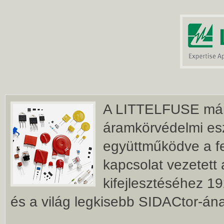
A LITTELFUSE már 
áramkörvédelmi es
együttműködve a fe
kapcsolat vezetett 
kifejlesztéséhez 19
és a világ legkisebb SIDACtor-á