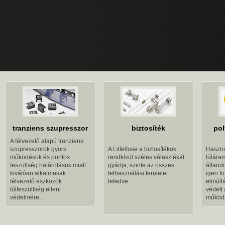
tranziens szupresszor
biztosíték
pol
A félvezető alapú tranziens
szupresszorok gyors
A Littelfuse a biztosítékok
Haszná
működésük és pontos
rendkívül széles választékát
túlára
feszültség határolásuk miatt
gyártja, szinte az összes
álland
kiválóan alkalmasak
felhasználási területet
igen fo
félvezető eszközök
lefedve.
elmúltá
túlfeszültség elleni
védett
védelmére.
működ