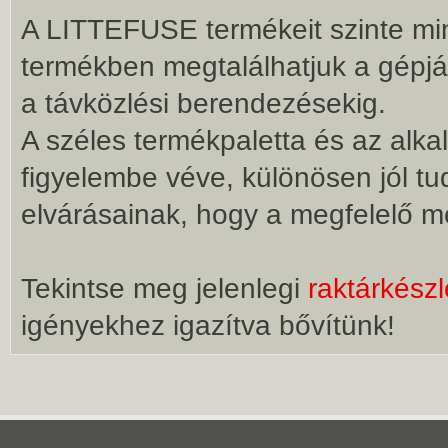
A LITTEFUSE termékeit szinte mi
termékben megtalálhatjuk a gépj
a távközlési berendezésekig.
A széles termékpaletta és az alka
figyelembe véve, különösen jól tu
elvárásainak, hogy a megfelelő me
Tekintse meg jelenlegi
raktárkész
igényekhez igazítva bővítünk!