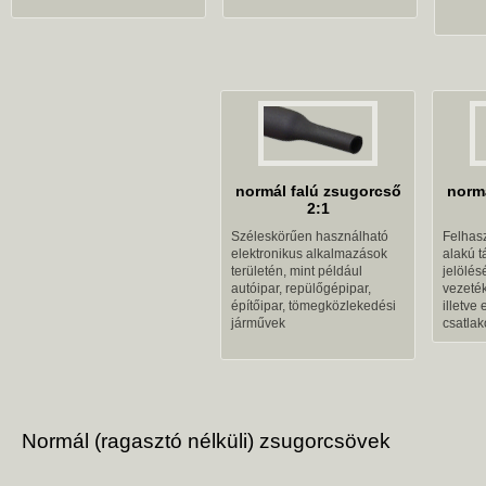
normál falú zsugorcső
normá
2:1
Széleskörűen használható
Felhasz
elektronikus alkalmazások
alakú t
területén, mint például
jelölés
autóipar, repülőgépipar,
vezeté
építőipar, tömegközlekedési
illetve
járművek
csatlak
Normál (ragasztó nélküli) zsugorcsövek