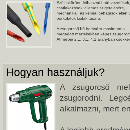
Széleskörűen felhasználható vezetékek
csatlakozások villamos szigetelésére,
mechanikai, és kémiai behatások ellen 
burkolatok kialakítására.
A zsugorcső hő hatására maximum a
megadott mértékekben képes zsugorodn
Átmérője 2:1, 3:1, 4:1 arányban csökke
Hogyan használjuk?
A zsugorcső mel
zsugorodni. Legc
alkalmazni, mert e