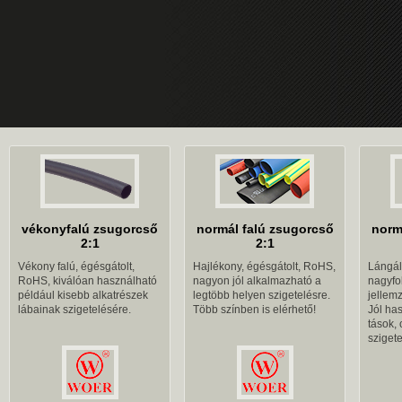
vékonyfalú zsugorcső
normál falú zsugorcső
norm
2:1
2:1
Vékony falú, égésgátolt,
Hajlékony, égésgátolt, RoHS,
Lángál
RoHS, kiválóan használható
nagyon jól alkalmazható a
nagyfo
például kisebb alkatrészek
legtöbb helyen szigetelésre.
jellemz
lábainak szigetelésére.
Több színben is elérhető!
Jól has
tások,
szigete