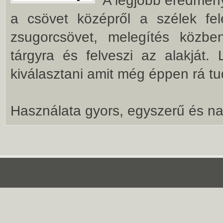
A legjobb eredmény
a csövet középről a szélek fe
zsugorcsövet, melegítés közbe
tárgyra és felveszi az alakját.
kiválasztani amit még éppen rá tu
Használata gyors, egyszerű és nag