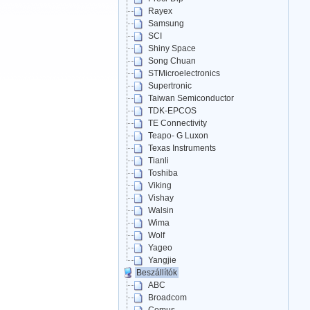
Rayex
Samsung
SCI
Shiny Space
Song Chuan
STMicroelectronics
Supertronic
Taiwan Semiconductor
TDK-EPCOS
TE Connectivity
Teapo- G Luxon
Texas Instruments
Tianli
Toshiba
Viking
Vishay
Walsin
Wima
Wolf
Yageo
Yangjie
Beszállítók
ABC
Broadcom