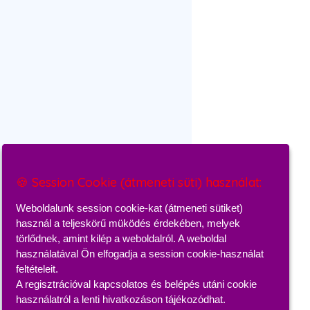
🍪 Session Cookie (átmeneti süti) használat:
🍪 Session Cookie (átmeneti süti) használat:
Weboldalunk session cookie-kat (átmeneti sütiket)
Weboldalunk session cookie-kat (átmeneti sütiket)
használ a teljeskörű müködés érdekében, melyek
használ a teljeskörű müködés érdekében, melyek
törlődnek, amint kilép a weboldalról. A weboldal
törlődnek, amint kilép a weboldalról. A weboldal
használatával Ön elfogadja a session cookie-használat
használatával Ön elfogadja a session cookie-használat
feltételeit.
feltételeit.
A regisztrációval kapcsolatos és belépés utáni cookie
A regisztrációval kapcsolatos és belépés utáni cookie
használatról a lenti hivatkozáson tájékozódhat.
használatról a lenti hivatkozáson tájékozódhat.