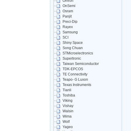
Omron
OnSemi
Osram
Panjit
Preci-Dip
Rayex
Samsung
SCI
Shiny Space
Song Chuan
STMicroelectronics
Supertronic
Taiwan Semiconductor
TDK-EPCOS
TE Connectivity
Teapo- G Luxon
Texas Instruments
Tianli
Toshiba
Viking
Vishay
Walsin
Wima
Wolf
Yageo