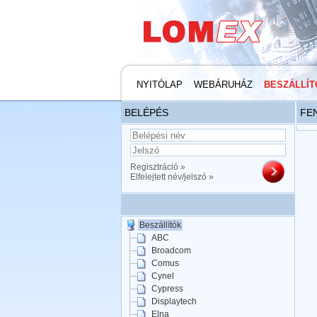
NYITÓLAP
WEBÁRUHÁZ
BESZÁLLÍT
BELÉPÉS
FE
Regisztráció »
Elfelejtett név/jelszó »
Beszállítók
ABC
Broadcom
Comus
Cynel
Cypress
Displaytech
Elna