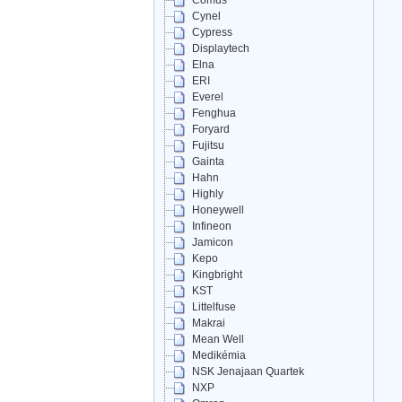
Comus
Cynel
Cypress
Displaytech
Elna
ERI
Everel
Fenghua
Foryard
Fujitsu
Gainta
Hahn
Highly
Honeywell
Infineon
Jamicon
Kepo
Kingbright
KST
Littelfuse
Makrai
Mean Well
Medikémia
NSK Jenajaan Quartek
NXP