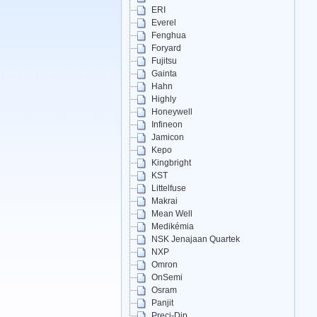
ERI
Everel
Fenghua
Foryard
Fujitsu
Gainta
Hahn
Highly
Honeywell
Infineon
Jamicon
Kepo
Kingbright
KST
Littelfuse
Makrai
Mean Well
Medikémia
NSK Jenajaan Quartek
NXP
Omron
OnSemi
Osram
Panjit
Preci-Dip