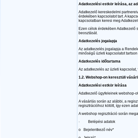
Adatkezelési estkör leírása, az ad
Adatkezelő kereskedelmi partnereive
érdekében kapcsolatot tart. A kapcs
kapcsolatban keresi meg Adatkezelő p
Ezen célok érdekében Adatkezelő sz
beosztását.
Adatkezelés jogalapja
Az adatkezelés jogalapja a Rendelet
minőségű üzleti kapcsolatot tartson
Adatkezelés időtartama
Az adatkezelés az üzleti kapcsolat, 
1.2.
Webshop-on keresztüli vásár
Adatkezelési estkör leírása
Adatkezelő ügyfeleinek webshop-ot 
A vásárlás során az alábbi, a regis
regisztrációhoz kötött, így ezen ad
A webshop regisztráció során mega
· Belépési adatok
o Bejelentkező név*
o Jelszó*