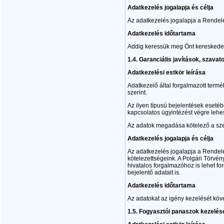
Adatkezelés jogalapja és célja
Az adatkezelés jogalapja a Rendelet
Adatkezelés időtartama
Addig keressük meg Önt kereskedelm
1.4.
Garanciális javítások, szava
Adatkezelési estkör leírása
Adatkezelő által forgalmazott termé
szerint.
Az ilyen típusú bejelentések eseté
kapcsolatos ügyintézést végre lehe
Az adatok megadása kötelező a sze
Adatkezelés jogalapja és célja
Az adatkezelés jogalapja a Rendele
kötelezettségeink. A Polgári Törvé
hivatalos forgalmazóhoz is lehet fo
bejelentő adatait is.
Adatkezelés időtartama
Az adatokat az igény kezelését köve
1.5.
Fogyasztói panaszok kezelés