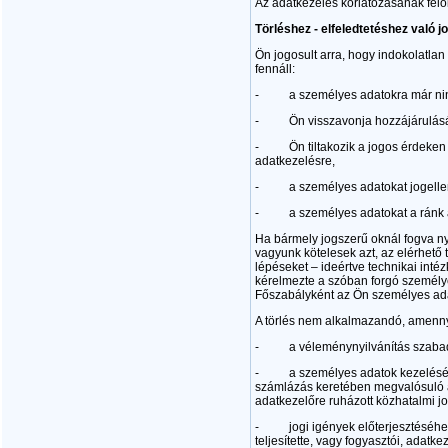
Az adatkezelés korlátozásának felo
Törléshez - elfeledtetéshez való jo
Ön jogosult arra, hogy indokolatla
fennáll:
- a személyes adatokra már nincs 
- Ön visszavonja hozzájárulását 
- Ön tiltakozik a jogos érdeken al
adatkezelésre,
- a személyes adatokat jogellenes
- a személyes adatokat a ránk alka
Ha bármely jogszerű oknál fogva nyi
vagyunk kötelesek azt, az elérhető
lépéseket – ideértve technikai int
kérelmezte a szóban forgó személy
Főszabályként az Ön személyes ada
A törlés nem alkalmazandó, amenn
- a véleménynyilvánítás szabadsá
- a személyes adatok kezelését elő
számlázás keretében megvalósuló ad
adatkezelőre ruházott közhatalmi jo
- jogi igények előterjesztéséhez, 
teljesítette, vagy fogyasztói, adatk