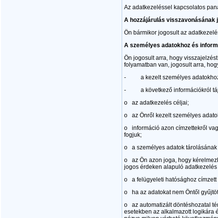
Az adatkezeléssel kapcsolatos pan
A hozzájárulás visszavonásának 
Ön bármikor jogosult az adatkezelés
A személyes adatokhoz és inform
Ön jogosult arra, hogy visszajelzé
folyamatban van, jogosult arra, hog
- a kezelt személyes adatokhoz 
- a következő információkról táj
o az adatkezelés céljai;
o az Önről kezelt személyes adatok
o információ azon címzettekről vagy
fogjuk;
o a személyes adatok tárolásának 
o az Ön azon joga, hogy kérelmezhe
jogos érdeken alapuló adatkezelés 
o a felügyeleti hatósághoz címzett
o ha az adatokat nem Öntől gyűjtöt
o az automatizált döntéshozatal tény
esetekben az alkalmazott logikára 