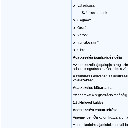
o EU adószám
· Szállítási adatok:
o Cégnév*
o Ország*
o Város*
o Irányítószám*
o Cím*
Adatkezelés jogalapja és célja
Az adatkezelés jogalapja a regisztr
adatok megadása az Ön, mint a vásá
A számlázás esetében az adatkezelés
kötelezettség.
Adatkezelés időtartama
Az adatokat a regisztráció törléséig
1.3.
Hírlevél küldés
Adatkezelési estkör leírása
Amennyiben Ön külön hozzájárul, a
A kereskedelmi ajánlatokat email-be