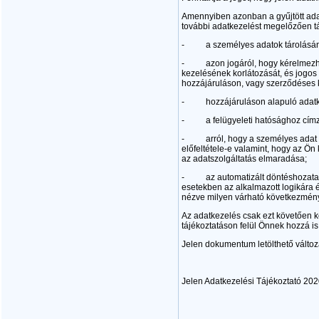
Amennyiben azonban a gyűjtött adat
további adatkezelést megelőzően táj
- a személyes adatok tárolásának
- azon jogáról, hogy kérelmezheti
kezelésének korlátozását, és jogos
hozzájáruláson, vagy szerződéses k
- hozzájáruláson alapuló adatkeze
- a felügyeleti hatósághoz címze
- arról, hogy a személyes adat s
előfeltétele-e valamint, hogy az Ö
az adatszolgáltatás elmaradása;
- az automatizált döntéshozatal tén
esetekben az alkalmazott logikára 
nézve milyen várható következmény
Az adatkezelés csak ezt követően 
tájékoztatáson felül Önnek hozzá is 
Jelen dokumentum letölthető változa
Jelen Adatkezelési Tájékoztató 202