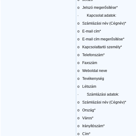
o Jelszó megerősítése*
· Kapcsolat adatok:
o Számlázási név (Cégnév)*
o E-mail cím*
o E-mail cím megerősítése*
o Kapcsolattartó szem
o Telefonszám*
o Faxszám
o Weboldal neve
o Tevékenység
o Létszám
· Számlázási adatok:
o Számlázási név (Cégnév)*
o Ország*
o Város*
o Irányítószám*
o Cím*