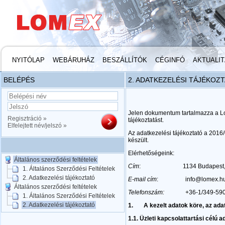
NYITÓLAP
WEBÁRUHÁZ
BESZÁLLÍTÓK
CÉGINFÓ
AKTUALI
BELÉPÉS
2. ADATKEZELÉSI TÁJÉKOZ
Jelen dokumentum tartalmazza a Lom
Regisztráció »
tájékoztatást.
Elfelejtett név/jelszó »
Az adatkezelési tájékoztató a 201
készült.
Elérhetőségeink:
Általános szerződési feltételek
Cím
: 1134 Budapest, L
1. Általános Szerződési Feltételek
2. Adatkezelési tájékoztató
E-mail cím
: info@lomex.h
Általános szerződési feltételek
Telefonszám:
+36-1/349-59
1. Általános Szerződési Feltételek
2. Adatkezelési tájékoztató
1.
A kezelt adatok köre, az ada
1.1.
Üzleti kapcsolattartási célú 