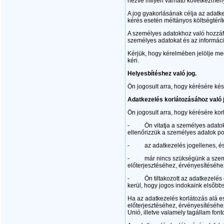
nézve milyen várható következmény
A jog gyakorlásának célja az adatk
kérés esetén méltányos költségtéríté
A személyes adatokhoz való hozzáfér
személyes adatokat és az informáci
Kérjük, hogy kérelmében jelölje me
kéri.
Helyesbítéshez való jog.
Ön jogosult arra, hogy kérésére ké
Adatkezelés korlátozásához való 
Ön jogosult arra, hogy kérésére kor
- Ön vitatja a személyes adatok po
ellenőrizzük a személyes adatok po
- az adatkezelés jogellenes, és Ön
- már nincs szükségünk a személye
előterjesztéséhez, érvényesítéséh
- Ön tiltakozott az adatkezelés e
kerül, hogy jogos indokaink elsőbbs
Ha az adatkezelés korlátozás alá es
előterjesztéséhez, érvényesítéséh
Unió, illetve valamely tagállam fon