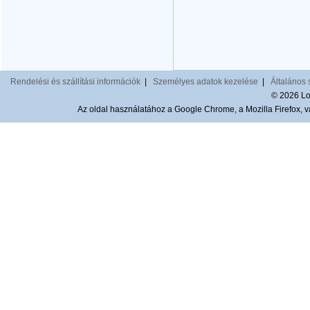
Rendelési és szállítási információk
|
Személyes adatok kezelése
|
Általános 
© 2026 Lom
Az oldal használatához a Google Chrome, a Mozilla Firefox, va