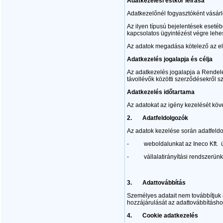
Adatkezelési estkör leírása
Adatkezelőnél fogyasztóként vásárl
Az ilyen típusú bejelentések eseté
kapcsolatos ügyintézést végre lehe
Az adatok megadása kötelező az el
Adatkezelés jogalapja és célja
Az adatkezelés jogalapja a Rendelet
távollévők közötti szerződésekről s
Adatkezelés időtartama
Az adatokat az igény kezelését köve
2.
Adatfeldolgozók
Az adatok kezelése során adatfeld
- weboldalunkat az Ineco Kft. ü
- vállalatirányítási rendszerünket 
3.
Adattovábbítás
Személyes adatait nem továbbítjuk 
hozzájárulását az adattovábbításho
4.
Cookie adatkezelés