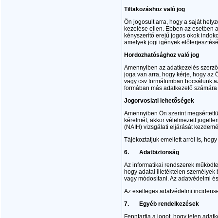
Tiltakozáshoz való jog
Ön jogosult arra, hogy a saját hel
kezelése ellen. Ebben az esetben a
kényszerítő erejű jogos okok indok
amelyek jogi igények előterjeszté
Hordozhatósághoz való jog
Amennyiben az adatkezelés szerződ
joga van arra, hogy kérje, hogy az
vagy csv formátumban bocsátunk az 
formában más adatkezelő számára 
Jogorvoslati lehetőségek
Amennyiben Ön szerint megsértettük
kérelmét, akkor vélelmezett jogel
(NAIH) vizsgálati eljárását kezdemé
Tájékoztatjuk emellett arról is, hogy 
6.
Adatbiztonság
Az informatikai rendszerek működte
hogy adatai illetéktelen személyek 
vagy módosítani. Az adatvédelmi és
Az esetleges adatvédelmi incidense
7.
Egyéb rendelkezések
Fenntartja a jogot, hogy jelen adat