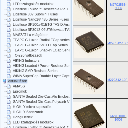
LED szalagok és modulok
M27C256B-
90F6
Littelfuse LoRho™ Resettable PPTC
Littelfuse 807 Submini Fuses
Littelfuse Nano2® 485 Series Fuses
Littelfuse SP100x-01ETG TVS D.Arrays
Littelfuse SP3012-06UTG lowcapTVS
MASZAT1 a világűrben
TEAPO G-Luxon Radial ECap series
M27C512-10C
TEAPO G-Luxon SMD ECap Series
TEAPO G-Luxon Snap-In ECap Series
TO-220 változások
VIKING Inductors
VIKING Leaded / Power Resistor Series
VIKING SMD Resistor Series
WIMA SuperCap Double-Layer Caps
M27C512-10F
Aktualitások
AMASS
Epromok
GAINTA Sealed Die-Cast Alu Enclosures
GAINTA Sealed Die-Cast Polycarb / ABS
HIGHLY micro kapcsolók
HIGHLY Szenzorok
M27C1001-
Hongli ledek
10C6
LED szalagok és modulok
Littelfuse LoRho™ Resettable PPTC