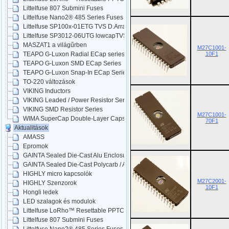
Littelfuse 807 Submini Fuses
Littelfuse Nano2® 485 Series Fuses
Littelfuse SP100x-01ETG TVS D.Arrays
Littelfuse SP3012-06UTG lowcapTVS
MASZAT1 a világűrben
M27C1001-
10F1
TEAPO G-Luxon Radial ECap series
TEAPO G-Luxon SMD ECap Series
TEAPO G-Luxon Snap-In ECap Series
TO-220 változások
VIKING Inductors
VIKING Leaded / Power Resistor Series
VIKING SMD Resistor Series
M27C1001-
WIMA SuperCap Double-Layer Caps
70F1
Aktualitások
AMASS
Epromok
GAINTA Sealed Die-Cast Alu Enclosures
GAINTA Sealed Die-Cast Polycarb / ABS
HIGHLY micro kapcsolók
M27C2001-
HIGHLY Szenzorok
10F1
Hongli ledek
LED szalagok és modulok
Littelfuse LoRho™ Resettable PPTC
Littelfuse 807 Submini Fuses