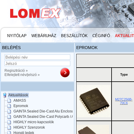
NYITÓLAP
WEBÁRUHÁZ
BESZÁLLÍTÓK
CÉGINFÓ
AKTUALI
BELÉPÉS
EPROMOK
Regisztráció »
Elfelejtett név/jelszó »
Type
Aktualitások
M27C256B-
AMASS
70C6
Epromok
GAINTA Sealed Die-Cast Alu Enclosures
GAINTA Sealed Die-Cast Polycarb / ABS
HIGHLY micro kapcsolók
HIGHLY Szenzorok
Hongli ledek