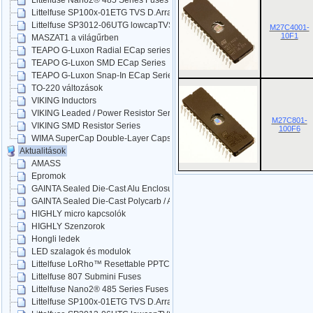
Littelfuse Nano2® 485 Series Fuses
Littelfuse SP100x-01ETG TVS D.Arrays
Littelfuse SP3012-06UTG lowcapTVS
M27C4001-
10F1
MASZAT1 a világűrben
TEAPO G-Luxon Radial ECap series
TEAPO G-Luxon SMD ECap Series
TEAPO G-Luxon Snap-In ECap Series
TO-220 változások
VIKING Inductors
VIKING Leaded / Power Resistor Series
M27C801-
VIKING SMD Resistor Series
100F6
WIMA SuperCap Double-Layer Caps
Aktualitások
AMASS
Epromok
GAINTA Sealed Die-Cast Alu Enclosures
GAINTA Sealed Die-Cast Polycarb / ABS
HIGHLY micro kapcsolók
HIGHLY Szenzorok
Hongli ledek
LED szalagok és modulok
Littelfuse LoRho™ Resettable PPTC
Littelfuse 807 Submini Fuses
Littelfuse Nano2® 485 Series Fuses
Littelfuse SP100x-01ETG TVS D.Arrays