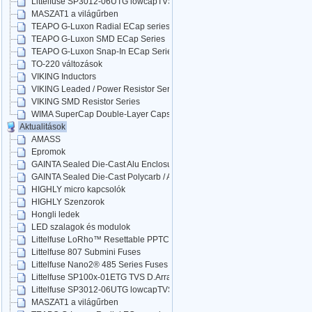
Littelfuse SP3012-06UTG lowcapTVS
MASZAT1 a világűrben
TEAPO G-Luxon Radial ECap series
TEAPO G-Luxon SMD ECap Series
TEAPO G-Luxon Snap-In ECap Series
TO-220 változások
VIKING Inductors
VIKING Leaded / Power Resistor Series
VIKING SMD Resistor Series
WIMA SuperCap Double-Layer Caps
Aktualitások
AMASS
Epromok
GAINTA Sealed Die-Cast Alu Enclosures
GAINTA Sealed Die-Cast Polycarb / ABS
HIGHLY micro kapcsolók
HIGHLY Szenzorok
Hongli ledek
LED szalagok és modulok
Littelfuse LoRho™ Resettable PPTC
Littelfuse 807 Submini Fuses
Littelfuse Nano2® 485 Series Fuses
Littelfuse SP100x-01ETG TVS D.Arrays
Littelfuse SP3012-06UTG lowcapTVS
MASZAT1 a világűrben