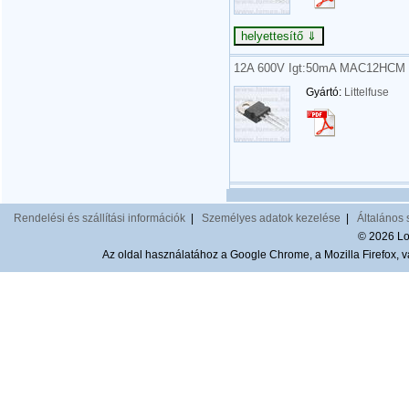
12A 600V Igt:50mA MAC12HCM (
Gyártó:
Littelfuse
Rendelési és szállítási információk
|
Személyes adatok kezelése
|
Általános 
© 2026 Lom
Az oldal használatához a Google Chrome, a Mozilla Firefox, va