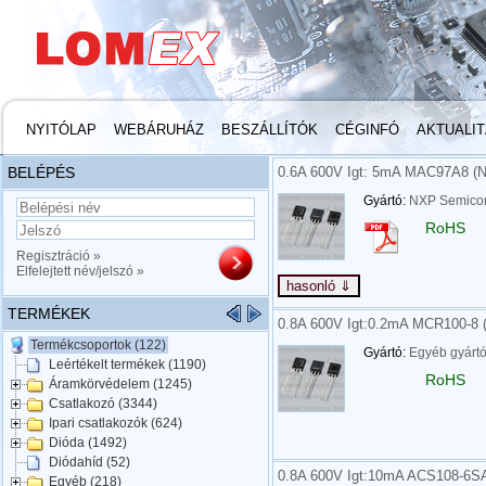
NYITÓLAP
WEBÁRUHÁZ
BESZÁLLÍTÓK
CÉGINFÓ
AKTUALI
BELÉPÉS
0.6A 600V Igt: 5mA MAC97A8 (
Gyártó:
NXP Semico
RoHS
Regisztráció »
Elfelejtett név/jelszó »
TERMÉKEK
0.8A 600V Igt:0.2mA MCR100-8
Termékcsoportok (122)
Gyártó:
Egyéb gyárt
Leértékelt termékek (1190)
RoHS
Áramkörvédelem (1245)
Csatlakozó (3344)
Ipari csatlakozók (624)
Dióda (1492)
Diódahíd (52)
0.8A 600V Igt:10mA ACS108-6S
Egyéb (218)