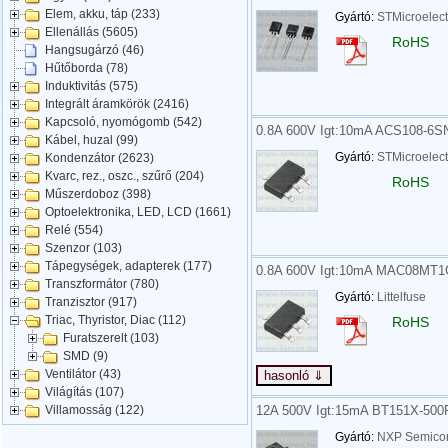
Elem, akku, táp (233)
Gyártó:
STMicroelect
Ellenállás (5605)
RoHS
Hangsugárzó (46)
Hűtőborda (78)
Induktivitás (575)
Integrált áramkörök (2416)
Kapcsoló, nyomógomb (542)
0.8A 600V Igt:10mA ACS108
Kábel, huzal (99)
Gyártó:
STMicroelect
Kondenzátor (2623)
Kvarc, rez., oszc., szűrő (204)
RoHS
Műszerdoboz (398)
Optoelektronika, LED, LCD (1661)
Relé (554)
Szenzor (103)
Tápegységek, adapterek (177)
0.8A 600V Igt:10mA MAC08MT1
Transzformátor (780)
Gyártó:
Littelfuse
Tranzisztor (917)
Triac, Thyristor, Diac (112)
RoHS
Furatszerelt (103)
SMD (9)
Ventilátor (43)
Világítás (107)
12A 500V Igt:15mA BT151X-50
Villamosság (122)
Gyártó:
NXP Semico