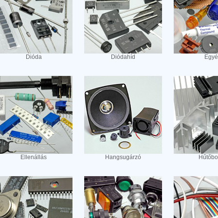
Dióda
Diódahíd
Egyé
Ellenállás
Hangsugárzó
Hűtőbo