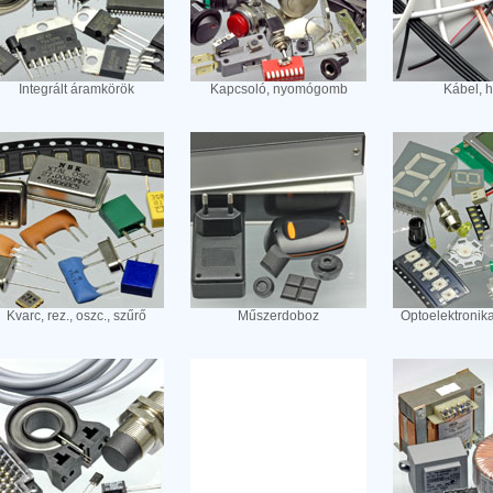
Integrált áramkörök
Kapcsoló, nyomógomb
Kábel, 
Kvarc, rez., oszc., szűrő
Műszerdoboz
Optoelektronik