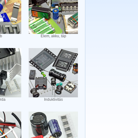
b
Elem, akku, táp
rda
Induktivitás