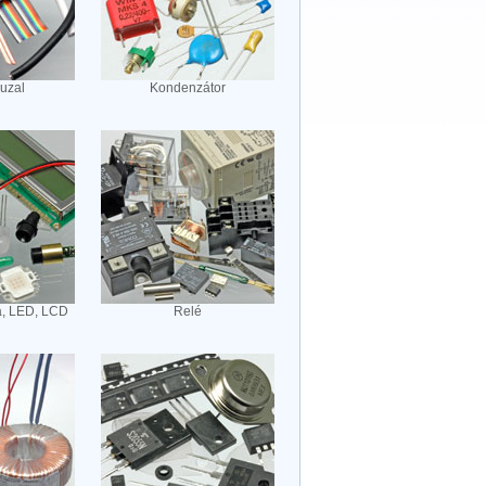
huzal
Kondenzátor
a, LED, LCD
Relé