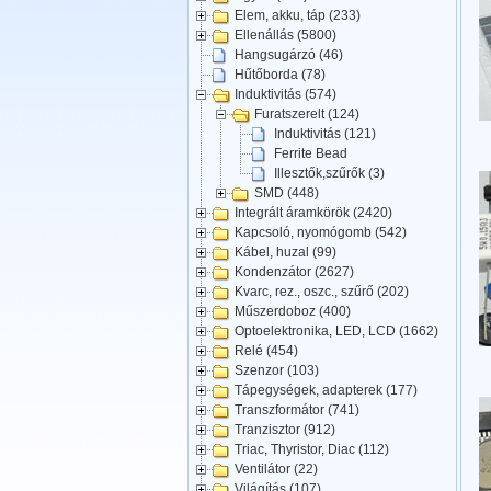
Elem, akku, táp (233)
Ellenállás (5800)
Hangsugárzó (46)
Hűtőborda (78)
Induktivitás (574)
Furatszerelt (124)
Induktivitás (121)
Ferrite Bead
Illesztők,szűrők (3)
SMD (448)
Integrált áramkörök (2420)
Kapcsoló, nyomógomb (542)
Kábel, huzal (99)
Kondenzátor (2627)
Kvarc, rez., oszc., szűrő (202)
Műszerdoboz (400)
Optoelektronika, LED, LCD (1662)
Relé (454)
Szenzor (103)
Tápegységek, adapterek (177)
Transzformátor (741)
Tranzisztor (912)
Triac, Thyristor, Diac (112)
Ventilátor (22)
Világítás (107)