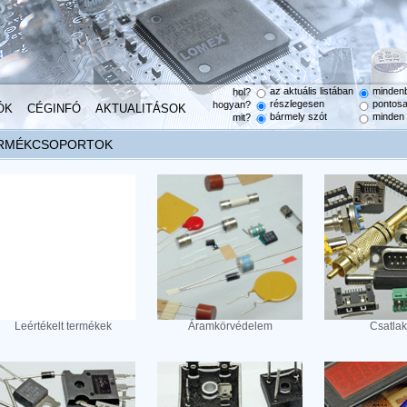
az aktuális listában
minden
hol?
részlegesen
pontos
hogyan?
ÓK
CÉGINFÓ
AKTUALITÁSOK
bármely szót
minden 
mit?
RMÉKCSOPORTOK
Leértékelt termékek
Áramkörvédelem
Csatla