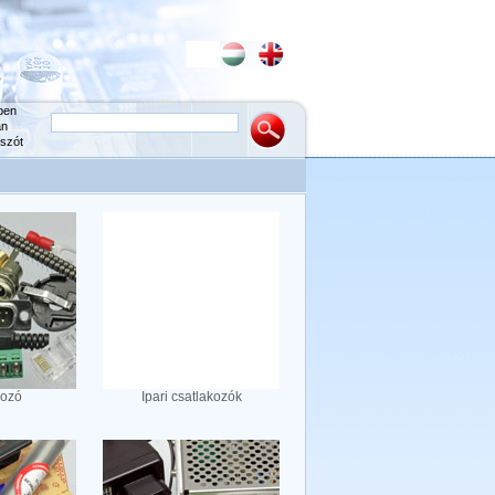
ben
an
szót
kozó
Ipari csatlakozók