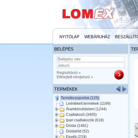
NYITÓLAP
WEBÁRUHÁZ
BESZÁLLÍT
BELÉPÉS
TE
Regisztráció »
Elfelejtett név/jelszó »
TERMÉKEK
Termékcsoportok (125)
Leértékelt termékek (1169)
Áramkörvédelem (1244)
Csatlakozó (3405)
Ipari csatlakozók (618)
Dióda (1481)
Diódahíd (52)
Egyéb (219)