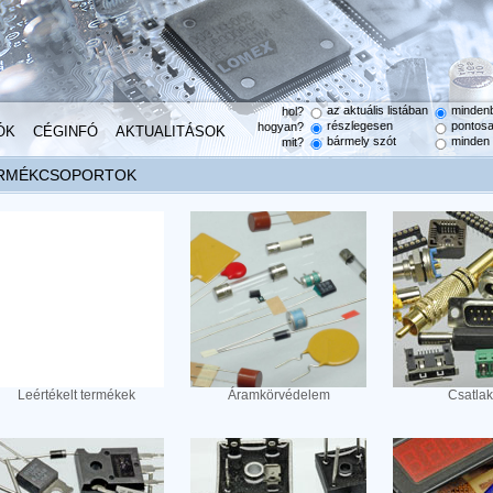
az aktuális listában
minden
hol?
részlegesen
pontos
hogyan?
ÓK
CÉGINFÓ
AKTUALITÁSOK
bármely szót
minden 
mit?
RMÉKCSOPORTOK
Leértékelt termékek
Áramkörvédelem
Csatla