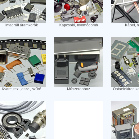
Integrált áramkörök
Kapcsoló, nyomógomb
Kábel, 
Kvarc, rez., oszc., szűrő
Műszerdoboz
Optoelektronik