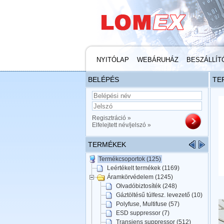
NYITÓLAP
WEBÁRUHÁZ
BESZÁLLÍT
BELÉPÉS
TE
Regisztráció »
Elfelejtett név/jelszó »
TERMÉKEK
Termékcsoportok (125)
Leértékelt termékek (1169)
Áramkörvédelem (1245)
Olvadóbiztosíték (248)
Gáztöltésű túlfesz. levezető (10)
Polyfuse, Multifuse (57)
ESD suppressor (7)
Transiens suppressor (512)