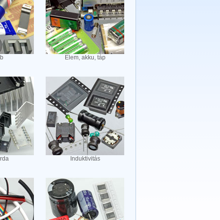
b
Elem, akku, táp
rda
Induktivitás