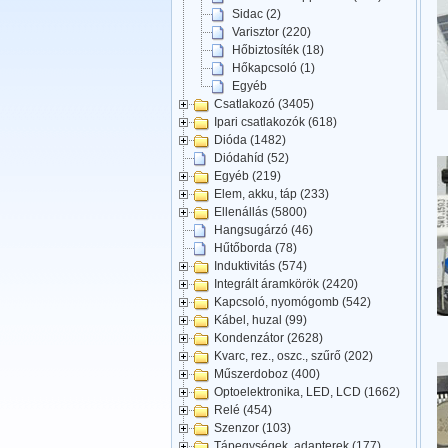
Sidac (2)
Varisztor (220)
Hőbiztosíték (18)
Hőkapcsoló (1)
Egyéb
Csatlakozó (3405)
Ipari csatlakozók (618)
Dióda (1482)
Diódahíd (52)
Egyéb (219)
Elem, akku, táp (233)
Ellenállás (5800)
Hangsugárzó (46)
Hűtőborda (78)
Induktivitás (574)
Integrált áramkörök (2420)
Kapcsoló, nyomógomb (542)
Kábel, huzal (99)
Kondenzátor (2628)
Kvarc, rez., oszc., szűrő (202)
Műszerdoboz (400)
Optoelektronika, LED, LCD (1662)
Relé (454)
Szenzor (103)
Tápegységek, adapterek (177)