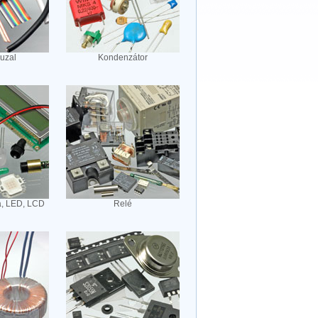
huzal
Kondenzátor
a, LED, LCD
Relé