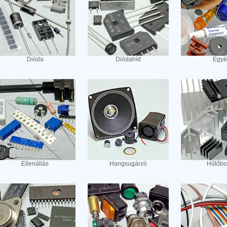
Dióda
Diódahíd
Egyé
Ellenállás
Hangsugárzó
Hűtőbo