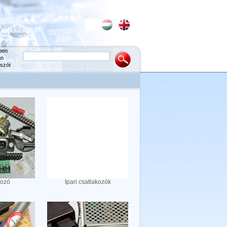
ben
an
szót
kozó
Ipari csatlakozók