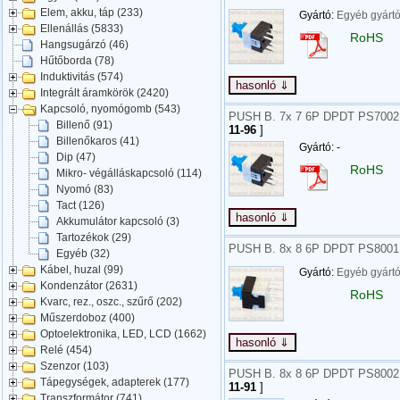
Elem, akku, táp (233)
Gyártó:
Egyéb gyárt
Ellenállás (5833)
RoHS
Hangsugárzó (46)
Hűtőborda (78)
Induktivitás (574)
Integrált áramkörök (2420)
Kapcsoló, nyomógomb (543)
PUSH B. 7x 7 6P DPDT PS700
Billenő (91)
11-96
]
Billenőkaros (41)
Gyártó: -
Dip (47)
RoHS
Mikro- végálláskapcsoló (114)
Nyomó (83)
Tact (126)
Akkumulátor kapcsoló (3)
Tartozékok (29)
PUSH B. 8x 8 6P DPDT PS800
Egyéb (32)
Kábel, huzal (99)
Gyártó:
Egyéb gyárt
Kondenzátor (2631)
RoHS
Kvarc, rez., oszc., szűrő (202)
Műszerdoboz (400)
Optoelektronika, LED, LCD (1662)
Relé (454)
Szenzor (103)
PUSH B. 8x 8 6P DPDT PS800
Tápegységek, adapterek (177)
11-91
]
Transzformátor (741)