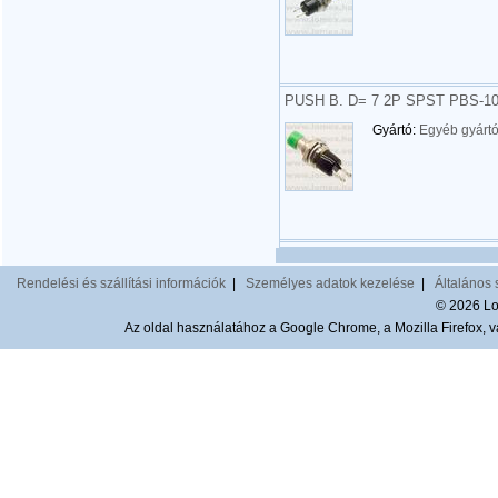
PUSH B. D= 7 2P SPST PBS-
Gyártó:
Egyéb gyárt
Rendelési és szállítási információk
|
Személyes adatok kezelése
|
Általános 
© 2026 Lom
Az oldal használatához a Google Chrome, a Mozilla Firefox, va