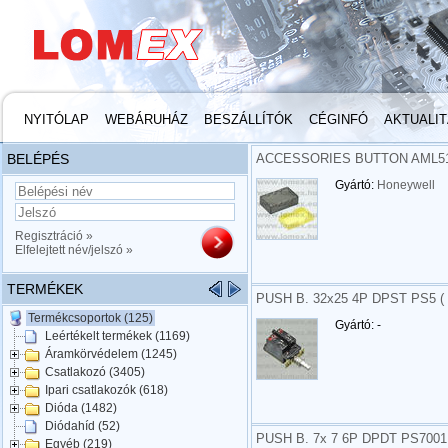
NYITÓLAP
WEBÁRUHÁZ
BESZÁLLÍTÓK
CÉGINFÓ
AKTUALI
BELÉPÉS
ACCESSORIES BUTTON AML51
Gyártó:
Honeywell
Regisztráció »
Elfelejtett név/jelszó »
TERMÉKEK
PUSH B. 32x25 4P DPST PS5 (
Termékcsoportok (125)
Gyártó: -
Leértékelt termékek (1169)
Áramkörvédelem (1245)
Csatlakozó (3405)
Ipari csatlakozók (618)
Dióda (1482)
Diódahíd (52)
PUSH B. 7x 7 6P DPDT PS700
Egyéb (219)