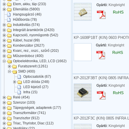
Elem, akku, táp (233)
Gyártó:
Kingbright
Ellenállás (5800)
RoHS
Hangsugárzó (46)
Hűtőborda (78)
Induktivitás (574)
Integrált áramkörök (2420)
Kapcsoló, nyomógomb (542)
KP-1608P1BT (KIN) 0603 PH
Kábel, huzal (99)
Gyártó:
Kingbright
Kondenzátor (2627)
Kvarc, rez., oszc., szűrő (202)
RoHS
Műszerdoboz (400)
Optoelektronika, LED, LCD (1662)
Furatszerelt (1261)
SMD (400)
Optocsatolók (67)
KP-2012F3BT (KIN) 0805 INFR
LED dióda (248)
Gyártó:
Kingbright
LED kijelző (27)
Infra (15)
RoHS
Relé (454)
Szenzor (103)
Tápegységek, adapterek (177)
Transzformátor (741)
KP-2012F3C (KIN) 0805 INFRA
Tranzisztor (912)
Triac, Thyristor, Diac (112)
Gyártó:
Kingbright
Ventilátor (22)