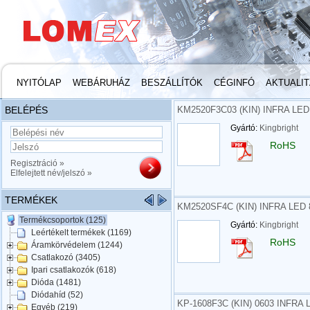
NYITÓLAP
WEBÁRUHÁZ
BESZÁLLÍTÓK
CÉGINFÓ
AKTUALI
BELÉPÉS
KM2520F3C03 (KIN) INFRA LE
Gyártó:
Kingbright
RoHS
Regisztráció »
Elfelejtett név/jelszó »
TERMÉKEK
KM2520SF4C (KIN) INFRA LED
Termékcsoportok (125)
Gyártó:
Kingbright
Leértékelt termékek (1169)
RoHS
Áramkörvédelem (1244)
Csatlakozó (3405)
Ipari csatlakozók (618)
Dióda (1481)
Diódahíd (52)
KP-1608F3C (KIN) 0603 INFRA
Egyéb (219)