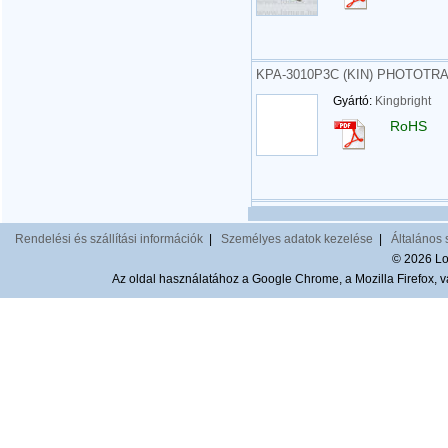
KPA-3010P3C (KIN) PHOTOTR
Gyártó:
Kingbright
RoHS
Rendelési és szállítási információk
|
Személyes adatok kezelése
|
Általános 
© 2026 Lom
Az oldal használatához a Google Chrome, a Mozilla Firefox, va