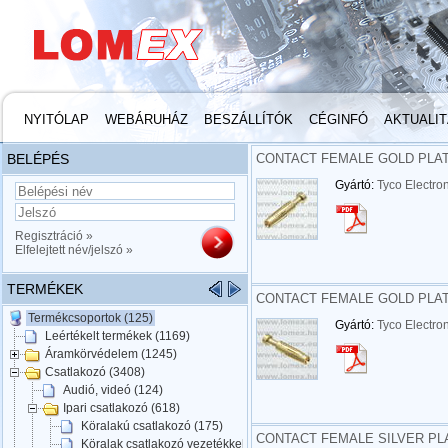
NYITÓLAP
WEBÁRUHÁZ
BESZÁLLÍTÓK
CÉGINFÓ
AKTUALI
BELÉPÉS
CONTACT FEMALE GOLD PLATED
Gyártó:
Tyco Electro
Regisztráció »
Elfelejtett név/jelszó »
TERMÉKEK
CONTACT FEMALE GOLD PLATED
Termékcsoportok (125)
Gyártó:
Tyco Electro
Leértékelt termékek (1169)
Áramkörvédelem (1245)
Csatlakozó (3408)
Audió, videó (124)
Ipari csatlakozó (618)
Köralakú csatlakozó (175)
CONTACT FEMALE SILVER PLAT
Köralak csatlakozó vezetékkel (65)