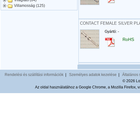
Világítás (64)
Villamosság (125)
CONTACT FEMALE SILVER PLAT
Gyártó: -
RoHS
Rendelési és szállítási információk
|
Személyes adatok kezelése
|
Általános 
© 2026 Lom
Az oldal használatához a Google Chrome, a Mozilla Firefox, va