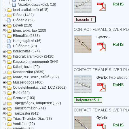
RoHS
Vezeték összekötők (10)
Ipari csatlakozók (618)
Dióda (1482)
Diódahíd (52)
Egyéb (219)
CONTACT FEMALE SILVER PLAT
Elem, akku, táp (233)
Ellenállás (5833)
Gyártó: -
Hangsugárzó (46)
RoHS
Hűtőborda (78)
Induktivitás (574)
Integrált áramkörök (2420)
Kapcsoló, nyomógomb (544)
Kábel, huzal (99)
CONTACT FEMALE SILVER PLAT
Kondenzátor (2639)
Kvarc, rez., oszc., szűrő (202)
Gyártó:
Tyco Electro
Műszerdoboz (400)
RoHS
Optoelektronika, LED, LCD (1662)
Relé (454)
Szenzor (103)
Tápegységek, adapterek (177)
Transzformátor (741)
CONTACT FEMALE SILVER PLAT
Tranzisztor (841)
Gyártó: -
Triac, Thyristor, Diac (73)
Ventilátor (22)
RoHS