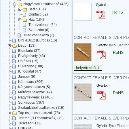
Nagyáramú csatlakozó (436)
Gyártó: -
Betét (164)
RoHS
Contact (62)
Ház (184)
Tömszelence (64)
Szerszám (6)
Triad csatlakozó (7)
CONTACT FEMALE SILVER PLATE
DIN 41612 (Europa) (16)
Gyártó:
Tyco Electro
Dsub (113)
Elemtartó (37)
RoHS
Érvéghüvely (43)
Hálózati (15)
Hüvelysor (188)
IC foglalat (47)
Jumper (9)
CONTACT FEMALE SILVER PLAT
Kábelsaru (206)
Gyártó: -
Kártyacsatlakozó (5)
Mérőcsatlakozók (47)
RoHS
Nagyfrekvenciás (40)
Sorkapocs (767)
Szalagkábel csatlakozó (119)
Táp és jel csatlakozók (78)
CONTACT FEMALE SILVER PLAT
Telefon (RJ csatlakozók) (79)
Tüskesor (113)
Gyártó:
Tyco Electro
USB (34)