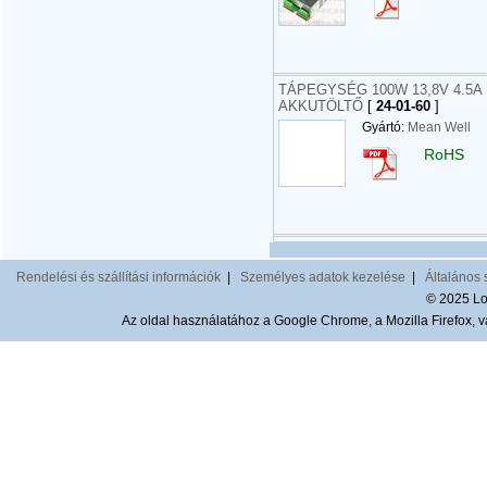
TÁPEGYSÉG 100W 13,8V 4.5A 
AKKUTÖLTŐ
[
24-01-60
]
Gyártó:
Mean Well
RoHS
Rendelési és szállítási információk
|
Személyes adatok kezelése
|
Általános 
© 2025 Lom
Az oldal használatához a Google Chrome, a Mozilla Firefox, va