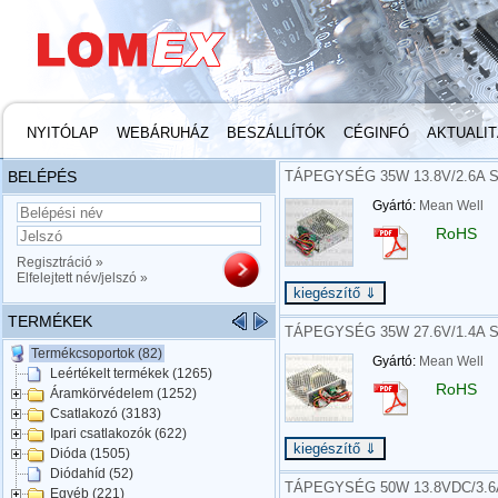
NYITÓLAP
WEBÁRUHÁZ
BESZÁLLÍTÓK
CÉGINFÓ
AKTUALI
BELÉPÉS
TÁPEGYSÉG 35W 13.8V/2.6A 
Gyártó:
Mean Well
RoHS
Regisztráció »
Elfelejtett név/jelszó »
TERMÉKEK
TÁPEGYSÉG 35W 27.6V/1.4A 
Termékcsoportok (82)
Gyártó:
Mean Well
Leértékelt termékek (1265)
RoHS
Áramkörvédelem (1252)
Csatlakozó (3183)
Ipari csatlakozók (622)
Dióda (1505)
Diódahíd (52)
TÁPEGYSÉG 50W 13.8VDC/3.6
Egyéb (221)