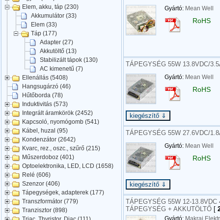
Elem, akku, táp (230)
Gyártó:
Mean Well
Akkumulátor (33)
RoHS
Elem (33)
Táp (177)
Adapter (27)
Akkutöltő (13)
Stabilizált tápok (130)
TÁPEGYSÉG 55W 13.8VDC/3.5A
AC kimenetű (7)
Gyártó:
Mean Well
Ellenállás (5408)
Hangsugárzó (46)
RoHS
Hűtőborda (78)
Induktivitás (573)
Integrált áramkörök (2452)
Kapcsoló, nyomógomb (541)
Kábel, huzal (95)
TÁPEGYSÉG 55W 27.6VDC/1.8A
Kondenzátor (2642)
Gyártó:
Mean Well
Kvarc, rez., oszc., szűrő (215)
Műszerdoboz (401)
RoHS
Optoelektronika, LED, LCD (1658)
Relé (606)
Szenzor (406)
Tápegységek, adapterek (177)
TÁPEGYSÉG 55W 12-13.8VDC 
Transzformátor (779)
TÁPEGYSÉG + AKKUTÖLTŐ
[
2
Tranzisztor (898)
Gyártó:
Makrai Elekt
Triac, Thyristor, Diac (111)