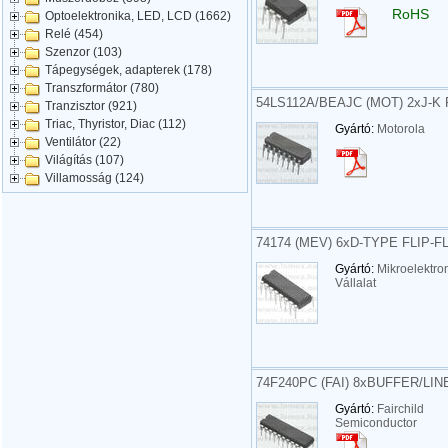
RoHS
Optoelektronika, LED, LCD (1662)
Relé (454)
Szenzor (103)
Tápegységek, adapterek (178)
Transzformátor (780)
54LS112A/BEAJC (MOT) 2xJ-K
Tranzisztor (921)
Triac, Thyristor, Diac (112)
Gyártó:
Motorola
Ventilátor (22)
Világítás (107)
Villamosság (124)
74174 (MEV) 6xD-TYPE FLIP-F
Gyártó:
Mikroelektro
Vállalat
74F240PC (FAI) 8xBUFFER/LIN
Gyártó:
Fairchild
Semiconductor