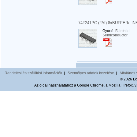
74F241PC (FAI) 8xBUFFER/LIN
Gyártó:
Fairchild
Semiconductor
Rendelési és szállítási információk
|
Személyes adatok kezelése
|
Általános 
© 2026 Lom
Az oldal használatához a Google Chrome, a Mozilla Firefox, va