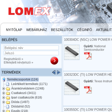
NYITÓLAP
WEBÁRUHÁZ
BESZÁLLÍTÓK
CÉGINFÓ
AKTUALI
BELÉPÉS
100304DC (NSC) LOW POWER 
Gyártó:
National
Semiconductor
Regisztráció »
Elfelejtett név/jelszó »
TERMÉKEK
100323DC (TI) LOW POWER HE
Termékcsoportok (124)
Gyártó:
Texas Instru
Leértékelt termékek (1171)
Áramkörvédelem (1248)
Csatlakozó (3411)
Ipari csatlakozók (618)
Dióda (1497)
Diódahíd (52)
100355DC (TI) LOW POWER QU
Egyéb (218)