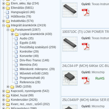
Elem, akku, táp (234)
Gyártó:
Texas Instru
Ellenállás (5801)
Hangsugárzó (46)
Hűtőborda (78)
Induktivitás (574)
Integrált áramkörök (2419)
Furatszerelt (1067)
100371DC (TI) LOW POWER TR
Logikai áramkörök (430)
Gyártó:
Texas Instru
Audio (35)
Egyéb (148)
Feszültség szabályzó (259)
Kontroller (29)
Konverter (49)
Driv-Rec-Transc (146)
Memória (54)
24LC64-I/P (MCH) 64Kbit I2C-
Mikrokontr. mikroproc. (29)
Gyártó:
Microchip
Műveleti erősítő (160)
Programozható (4)
RoHS
Referencia (28)
SMD (1059)
Kapcsoló, nyomógomb (542)
Kábel, huzal (99)
25LC640I/P (MCH) 64Kbit SER
Kondenzátor (2626)
Kvarc, rez., oszc., szűrő (202)
Gyártó:
Microchip
Műszerdoboz (398)