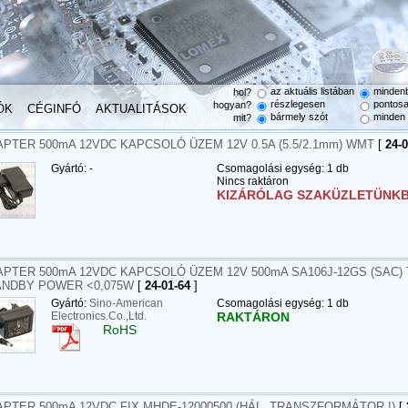
az aktuális listában
minden
hol?
részlegesen
pontos
hogyan?
ÓK
CÉGINFÓ
AKTUALITÁSOK
bármely szót
minden 
mit?
PTER 500mA 12VDC KAPCSOLÓ ÜZEM 12V 0.5A (5.5/2.1mm) WMT
[
24-0
Gyártó: -
Csomagolási egység: 1 db
Nincs raktáron
KIZÁRÓLAG SZAKÜZLETÜNKB
PTER 500mA 12VDC KAPCSOLÓ ÜZEM 12V 500mA SA106J-12GS (SAC) T
ANDBY POWER <0,075W
[
24-01-64
]
Gyártó:
Sino-American
Csomagolási egység: 1 db
Electronics.Co.,Ltd.
RAKTÁRON
RoHS
PTER 500mA 12VDC FIX MHDE-12000500 (HÁL. TRANSZFORMÁTOR !)
[