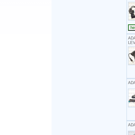
ADA
LEV
AD
AD