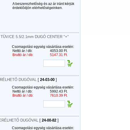
A beszerezhetőség és az ár iránt kérjük
érdeklődjön elérhetőségeinken.
TÜV/CE 5.5/2.1mm DUGÓ CENTER "+"
Csomagolási egység vásárlása esetén:
Nettó ár / db:
4053.00 Ft.
Bruttó ár / db:
5147.31 Ft.
SERÉLHETŐ DUGÓVAL
[
24-03-00
]
Csomagolási egység vásárlása esetén:
Nettó ár / db:
5992.43 Ft.
Bruttó ár / db:
7610.39 Ft.
SERÉLHETŐ DUGÓVAL
[
24-00-82
]
Csomagolási egység vásárlása esetén: