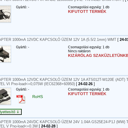
Gyártó: -
Csomagolási egység: 1 db
KIFUTOTT TERMÉK
PTER 1000mA 12VDC KAPCSOLÓ ÜZEM 12V 1A (5.5/2.1mm) WMT
[
24-0
Gyártó: -
Csomagolási egység: 1 db
Nincs raktáron
KIZÁRÓLAG SZAKÜZLETÜNKB
PTER 1000mA 12VDC KAPCSOLÓ ÜZEM 12V 1A ATS012T-W120E (ADT) T
EL VI Pno-load<=0,075W (IEC62368+60950)
[
24-02-26
]
Gyártó: -
Csomagolási egység: 1 db
KIFUTOTT TERMÉK
RoHS
PTER 1000mA 24VDC KAPCSOLÓ ÜZEM 24V 1.04A GS25E24-P1J (MW) T
EL V Pno-load<=0.3W
[
24-02-28
]