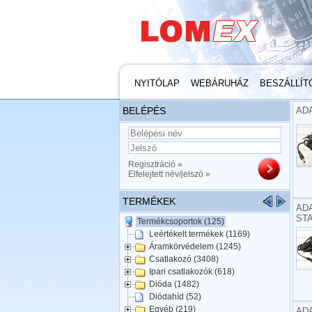
NYITÓLAP
WEBÁRUHÁZ
BESZÁLLÍT
BELÉPÉS
ADA
Regisztráció »
Elfelejtett név/jelszó »
TERMÉKEK
ADA
ST
Termékcsoportok (125)
Leértékelt termékek (1169)
Áramkörvédelem (1245)
Csatlakozó (3408)
Ipari csatlakozók (618)
Dióda (1482)
Diódahíd (52)
Egyéb (219)
ADA