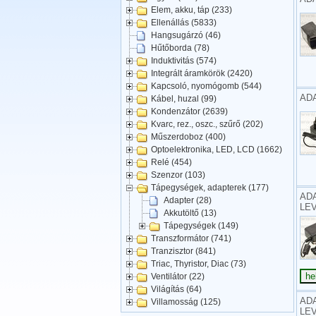
Elem, akku, táp (233)
Ellenállás (5833)
Hangsugárzó (46)
Hűtőborda (78)
Induktivitás (574)
Integrált áramkörök (2420)
Kapcsoló, nyomógomb (544)
ADA
Kábel, huzal (99)
Kondenzátor (2639)
Kvarc, rez., oszc., szűrő (202)
Műszerdoboz (400)
Optoelektronika, LED, LCD (1662)
Relé (454)
Szenzor (103)
Tápegységek, adapterek (177)
ADA
Adapter (28)
LEV
Akkutöltő (13)
Tápegységek (149)
Transzformátor (741)
Tranzisztor (841)
Triac, Thyristor, Diac (73)
Ventilátor (22)
Világítás (64)
ADA
Villamosság (125)
LEV