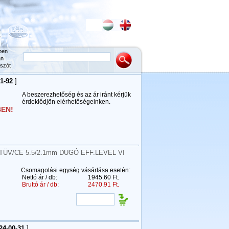
ben
an
szót
1-92
]
A beszerezhetőség és az ár iránt kérjük
érdeklődjön elérhetőségeinken.
EN!
ÜV/CE 5.5/2.1mm DUGÓ EFF.LEVEL VI
Csomagolási egység vásárlása esetén:
Nettó ár / db:
1945.60 Ft.
Bruttó ár / db:
2470.91 Ft.
24-00-31
]