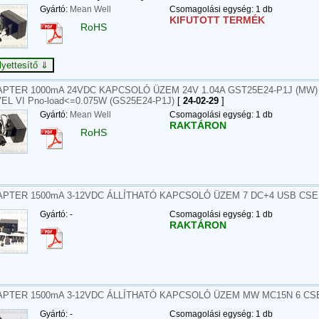
Gyártó:
Mean Well
Csomagolási egység: 1 db
KIFUTOTT TERMÉK
RoHS
PTER 1000mA 24VDC KAPCSOLÓ ÜZEM 24V 1.04A GST25E24-P1J (MW) 
EL VI Pno-load<=0.075W (GS25E24-P1J)
[
24-02-29
]
Gyártó:
Mean Well
Csomagolási egység: 1 db
RAKTÁRON
RoHS
APTER 1500mA 3-12VDC ÁLLÍTHATÓ KAPCSOLÓ ÜZEM 7 DC+4 USB C
Gyártó: -
Csomagolási egység: 1 db
RAKTÁRON
APTER 1500mA 3-12VDC ÁLLÍTHATÓ KAPCSOLÓ ÜZEM MW MC15N 6 C
Gyártó: -
Csomagolási egység: 1 db