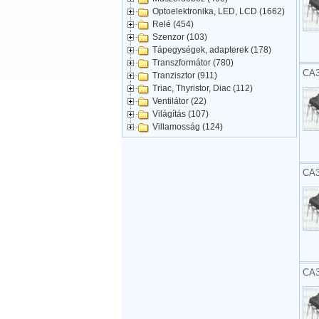
Optoelektronika, LED, LCD (1662)
Relé (454)
Szenzor (103)
Tápegységek, adapterek (178)
Transzformátor (780)
CA3
Tranzisztor (911)
Triac, Thyristor, Diac (112)
Ventilátor (22)
Világítás (107)
Villamosság (124)
CA3
CA3