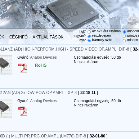
az aktuális listában
minden
hol?
részlegesen
pontos
hogyan?
ÓK
CÉGINFÓ
AKTUALITÁSOK
bármely szót
minden 
mit?
11ANZ (AD) HIGH-PERFORM.HIGH - SPEED VIDEO OP.AMPL. DIP-8
[
32-
Gyártó:
Analog Devices
Csomagolási egység: 50 db
Nincs raktáron
RoHS
12AN (AD) 2xLOW-POW.OP.AMPL. DIP-8
[
32-18-11
]
Gyártó:
Analog Devices
Csomagolási egység: 50 db
Nincs raktáron
6D ( ) MULTI PR.PRG.OP.AMPL (LM776) DIP-8
[
32-01-80
]