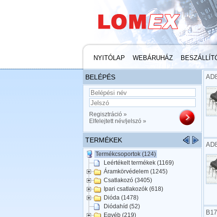
NYITÓLAP
WEBÁRUHÁZ
BESZÁLLÍT
BELÉPÉS
AD8
Regisztráció »
Elfelejtett név/jelszó »
TERMÉKEK
AD8
Termékcsoportok (124)
Leértékelt termékek (1169)
Áramkörvédelem (1245)
Csatlakozó (3405)
Ipari csatlakozók (618)
Dióda (1478)
Diódahíd (52)
B17
Egyéb (219)