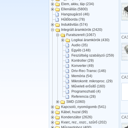
Elem, akku, táp (234)
Ellenállás (5800)
Hangsugárzó (46)
Hűtőborda (78)
Induktivitás (574)
Integrált áramkörök (2420)
Furatszerelt (1067)
CA3
Logikai áramkörök (430)
Audio (35)
Egyéb (148)
Feszültség szabályzó (259)
Kontroller (29)
Konverter (49)
Driv-Rec-Transc (146)
Memória (54)
CA3
Mikrokontr. mikroproc. (29)
Műveleti erősítő (160)
Programozható (4)
Referencia (28)
SMD (1060)
Kapcsoló, nyomógomb (541)
Kábel, huzal (99)
CA3
Kondenzátor (2626)
Kvarc, rez., oszc., szűrő (202)
Műszerdoboz (400)