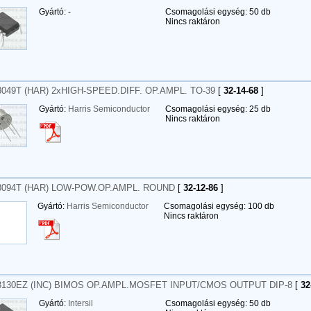
Gyártó: -
Csomagolási egység: 50 db
Nincs raktáron
049T (HAR) 2xHIGH-SPEED.DIFF. OP.AMPL. TO-39
[
32-14-68
]
Gyártó:
Harris Semiconductor
Csomagolási egység: 25 db
Nincs raktáron
094T (HAR) LOW-POW.OP.AMPL. ROUND
[
32-12-86
]
Gyártó:
Harris Semiconductor
Csomagolási egység: 100 db
Nincs raktáron
130EZ (INC) BIMOS OP.AMPL.MOSFET INPUT/CMOS OUTPUT DIP-8
[
32
Gyártó:
Intersil
Csomagolási egység: 50 db