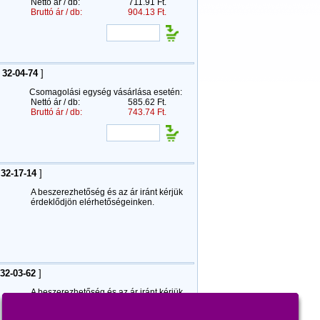
Nettó ár / db:
711.91 Ft.
Bruttó ár / db:
904.13 Ft.
32-04-74
]
Csomagolási egység vásárlása esetén:
Nettó ár / db:
585.62 Ft.
Bruttó ár / db:
743.74 Ft.
32-17-14
]
A beszerezhetőség és az ár iránt kérjük
érdeklődjön elérhetőségeinken.
32-03-62
]
A beszerezhetőség és az ár iránt kérjük
érdeklődjön elérhetőségeinken.