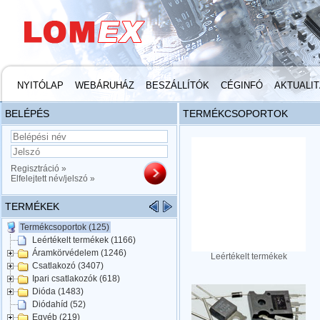
NYITÓLAP
WEBÁRUHÁZ
BESZÁLLÍTÓK
CÉGINFÓ
AKTUALI
BELÉPÉS
TERMÉKCSOPORTOK
Regisztráció »
Elfelejtett név/jelszó »
TERMÉKEK
Termékcsoportok (125)
Leértékelt termékek (1166)
Áramkörvédelem (1246)
Leértékelt termékek
Csatlakozó (3407)
Ipari csatlakozók (618)
Dióda (1483)
Diódahíd (52)
Egyéb (219)