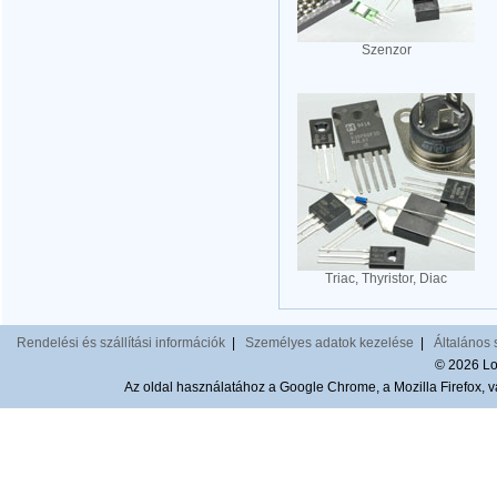
Szenzor
Triac, Thyristor, Diac
Rendelési és szállítási információk
|
Személyes adatok kezelése
|
Általános 
© 2026 Lom
Az oldal használatához a Google Chrome, a Mozilla Firefox, va