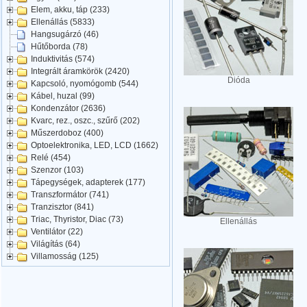
Elem, akku, táp (233)
Ellenállás (5833)
Hangsugárzó (46)
Hűtőborda (78)
Induktivitás (574)
Integrált áramkörök (2420)
Dióda
Kapcsoló, nyomógomb (544)
Kábel, huzal (99)
Kondenzátor (2636)
Kvarc, rez., oszc., szűrő (202)
Műszerdoboz (400)
Optoelektronika, LED, LCD (1662)
Relé (454)
Szenzor (103)
Tápegységek, adapterek (177)
Transzformátor (741)
Tranzisztor (841)
Triac, Thyristor, Diac (73)
Ellenállás
Ventilátor (22)
Világítás (64)
Villamosság (125)