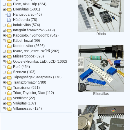
Elem, akku, táp (234)
Ellenállás (5801)
Hangsugárzó (46)
Hűtőborda (78)
Induktivitás (574)
Integrált áramkörök (2419)
Dióda
Kapcsoló, nyomógomb (542)
Kábel, huzal (99)
Kondenzátor (2626)
Kvarc, rez., oszc., szűrő (202)
Műszerdoboz (398)
Optoelektronika, LED, LCD (1662)
Relé (454)
Szenzor (103)
Tápegységek, adapterek (178)
Transzformátor (780)
Tranzisztor (921)
Triac, Thyristor, Diac (112)
Ellenállás
Ventilátor (22)
Világítás (107)
Villamosság (124)