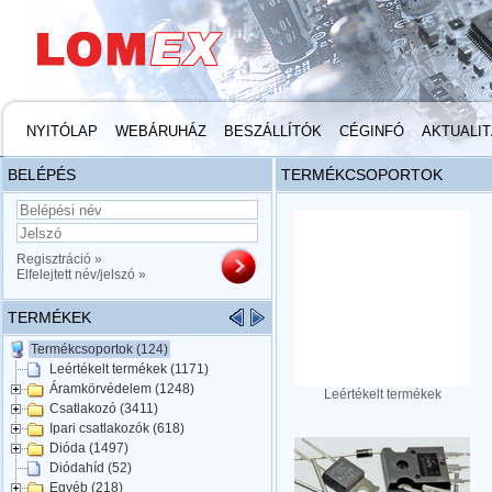
NYITÓLAP
WEBÁRUHÁZ
BESZÁLLÍTÓK
CÉGINFÓ
AKTUALI
BELÉPÉS
TERMÉKCSOPORTOK
Regisztráció »
Elfelejtett név/jelszó »
TERMÉKEK
Termékcsoportok (124)
Leértékelt termékek (1171)
Áramkörvédelem (1248)
Leértékelt termékek
Csatlakozó (3411)
Ipari csatlakozók (618)
Dióda (1497)
Diódahíd (52)
Egyéb (218)