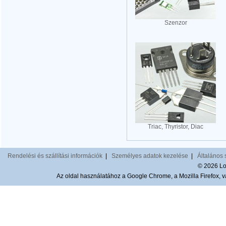
Szenzor
Triac, Thyristor, Diac
Rendelési és szállítási információk
|
Személyes adatok kezelése
|
Általános 
© 2026 Lom
Az oldal használatához a Google Chrome, a Mozilla Firefox, va