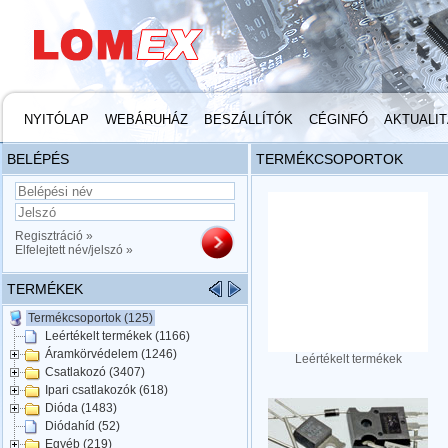
NYITÓLAP
WEBÁRUHÁZ
BESZÁLLÍTÓK
CÉGINFÓ
AKTUALI
BELÉPÉS
TERMÉKCSOPORTOK
Regisztráció »
Elfelejtett név/jelszó »
TERMÉKEK
Termékcsoportok (125)
Leértékelt termékek (1166)
Áramkörvédelem (1246)
Leértékelt termékek
Csatlakozó (3407)
Ipari csatlakozók (618)
Dióda (1483)
Diódahíd (52)
Egyéb (219)