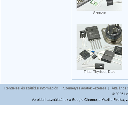
Szenzor
Triac, Thyristor, Diac
Rendelési és szállítási információk
|
Személyes adatok kezelése
|
Általános 
© 2026 Lom
Az oldal használatához a Google Chrome, a Mozilla Firefox, va