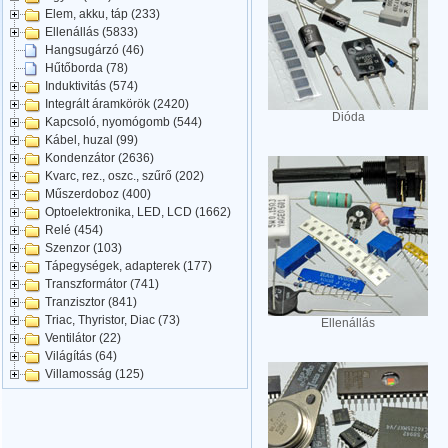
Elem, akku, táp (233)
Ellenállás (5833)
Hangsugárzó (46)
Hűtőborda (78)
Induktivitás (574)
Integrált áramkörök (2420)
Dióda
Kapcsoló, nyomógomb (544)
Kábel, huzal (99)
Kondenzátor (2636)
Kvarc, rez., oszc., szűrő (202)
Műszerdoboz (400)
Optoelektronika, LED, LCD (1662)
Relé (454)
Szenzor (103)
Tápegységek, adapterek (177)
Transzformátor (741)
Tranzisztor (841)
Triac, Thyristor, Diac (73)
Ellenállás
Ventilátor (22)
Világítás (64)
Villamosság (125)