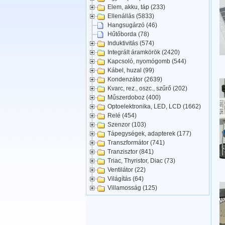
Elem, akku, táp (233)
Ellenállás (5833)
Hangsugárzó (46)
Hűtőborda (78)
Induktivitás (574)
Integrált áramkörök (2420)
Kapcsoló, nyomógomb (544)
Kábel, huzal (99)
Kondenzátor (2639)
Kvarc, rez., oszc., szűrő (202)
Műszerdoboz (400)
Optoelektronika, LED, LCD (1662)
Relé (454)
Szenzor (103)
Tápegységek, adapterek (177)
Transzformátor (741)
Tranzisztor (841)
Triac, Thyristor, Diac (73)
Ventilátor (22)
Világítás (64)
Villamosság (125)