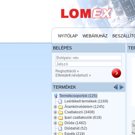
NYITÓLAP
WEBÁRUHÁZ
BESZÁLLÍT
BELÉPÉS
TE
Regisztráció »
Elfelejtett név/jelszó »
TERMÉKEK
Termékcsoportok (125)
Leértékelt termékek (1169)
Áramkörvédelem (1245)
Csatlakozó (3408)
Ipari csatlakozók (618)
Dióda (1482)
Diódahíd (52)
Egyéb (219)