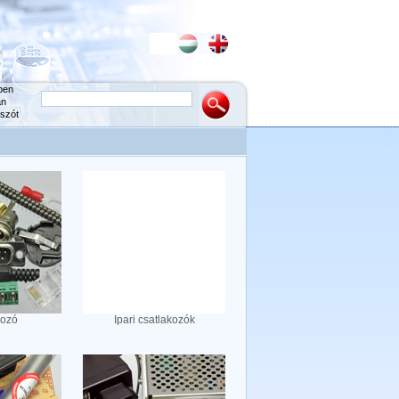
ben
an
szót
kozó
Ipari csatlakozók