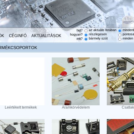
az aktuális listában
minden
hol?
részlegesen
pontos
hogyan?
ÓK
CÉGINFÓ
AKTUALITÁSOK
bármely szót
minden 
mit?
RMÉKCSOPORTOK
Leértékelt termékek
Áramkörvédelem
Csatla