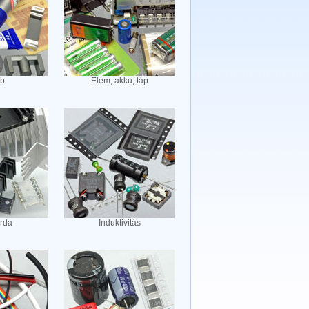
b
Elem, akku, táp
rda
Induktivitás