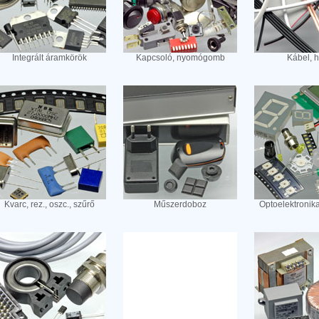
Integrált áramkörök
Kapcsoló, nyomógomb
Kábel, 
Kvarc, rez., oszc., szűrő
Műszerdoboz
Optoelektronik