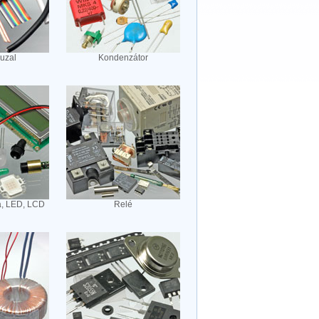
huzal
Kondenzátor
a, LED, LCD
Relé