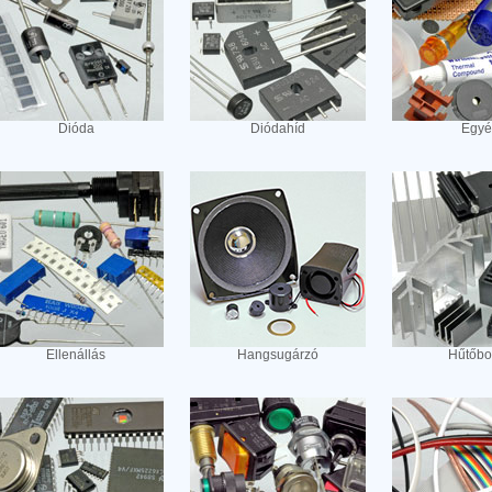
Dióda
Diódahíd
Egyé
Ellenállás
Hangsugárzó
Hűtőbo