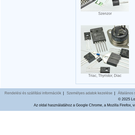
Szenzor
Triac, Thyristor, Diac
Rendelési és szállítási információk
|
Személyes adatok kezelése
|
Általános 
© 2025 Lom
Az oldal használatához a Google Chrome, a Mozilla Firefox, va