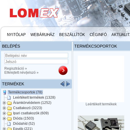
NYITÓLAP
WEBÁRUHÁZ
BESZÁLLÍTÓK
CÉGINFÓ
AKTUALI
BELÉPÉS
TERMÉKCSOPORTOK
Regisztráció »
Elfelejtett név/jelszó »
TERMÉKEK
Termékcsoportok (78)
Leértékelt termékek (1328)
Áramkörvédelem (1252)
Leértékelt termékek
Csatlakozó (3223)
Ipari csatlakozók (609)
Dióda (1503)
Diódahíd (52)
Egyéb (221)