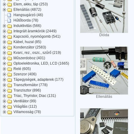
Elem, akku, táp (253)
Ellenállás (4872)
Hangsugárzó (46)
Hűtőborda (78)
Induktivitás (566)
Integrált áramkörök (2449)
Dióda
Kapcsoló, nyomógomb (541)
Kábel, huzal (85)
Kondenzátor (2583)
Kvarc, rez., oszc., szűrő (219)
Műszerdoboz (401)
Optoelektronika, LED, LCD (1665)
Relé (605)
Szenzor (406)
Tápegységek, adapterek (177)
Transzformátor (778)
Tranzisztor (896)
Triac, Thyristor, Diac (131)
Ellenállás
Ventilátor (99)
Világítás (112)
Villamosság (78)