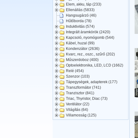
Elem, akku, táp (233)
Ellenállás (5833)
Hangsugárzó (46)
Hűtőborda (78)
Induktivitás (574)
Integrált áramkörök (2420)
Kapcsoló, nyomógomb (544)
Kábel, huzal (99)
Kondenzátor (2636)
Kvarc, rez., oszc., szűrő (202)
Műszerdoboz (400)
Optoelektronika, LED, LCD (1662)
Relé (454)
Szenzor (103)
Tápegységek, adapterek (177)
Transzformátor (741)
Tranzisztor (841)
Triac, Thyristor, Diac (73)
Ventilátor (22)
Világítás (64)
Villamosság (125)