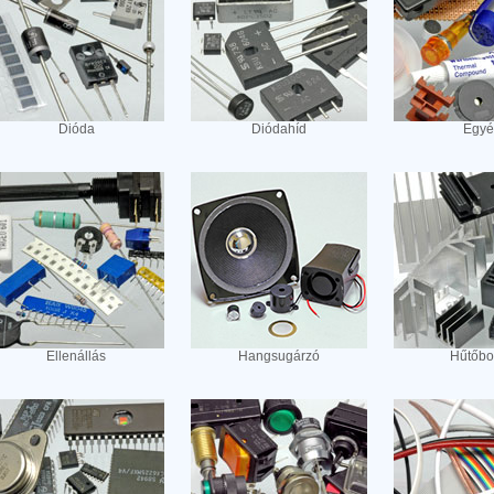
Dióda
Diódahíd
Egyé
Ellenállás
Hangsugárzó
Hűtőbo