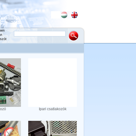
ben
an
szót
kozó
Ipari csatlakozók