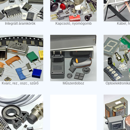
Integrált áramkörök
Kapcsoló, nyomógomb
Kábel, 
Kvarc, rez., oszc., szűrő
Műszerdoboz
Optoelektronik