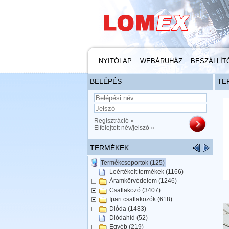
NYITÓLAP
WEBÁRUHÁZ
BESZÁLLÍT
BELÉPÉS
TE
Regisztráció »
Elfelejtett név/jelszó »
TERMÉKEK
Termékcsoportok (125)
Leértékelt termékek (1166)
Áramkörvédelem (1246)
Csatlakozó (3407)
Ipari csatlakozók (618)
Dióda (1483)
Diódahíd (52)
Egyéb (219)