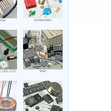
huzal
Kondenzátor
a, LED, LCD
Relé