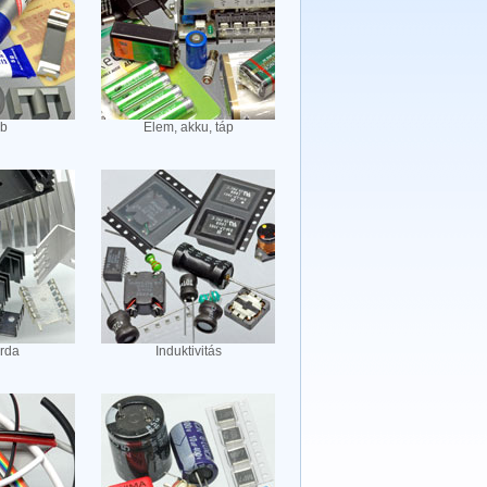
b
Elem, akku, táp
rda
Induktivitás