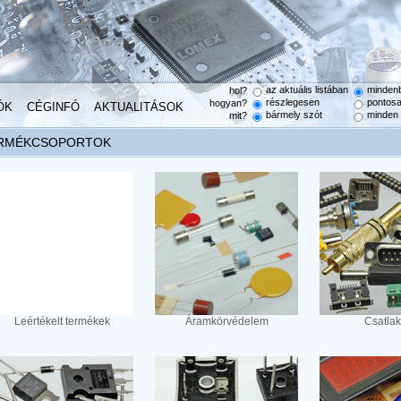
az aktuális listában
minden
hol?
részlegesen
pontos
hogyan?
ÓK
CÉGINFÓ
AKTUALITÁSOK
bármely szót
minden 
mit?
RMÉKCSOPORTOK
Leértékelt termékek
Áramkörvédelem
Csatla