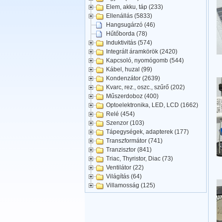
Elem, akku, táp (233)
Ellenállás (5833)
Hangsugárzó (46)
Hűtőborda (78)
Induktivitás (574)
Integrált áramkörök (2420)
Kapcsoló, nyomógomb (544)
Kábel, huzal (99)
Kondenzátor (2639)
Kvarc, rez., oszc., szűrő (202)
Műszerdoboz (400)
Optoelektronika, LED, LCD (1662)
Relé (454)
Szenzor (103)
Tápegységek, adapterek (177)
Transzformátor (741)
Tranzisztor (841)
Triac, Thyristor, Diac (73)
Ventilátor (22)
Világítás (64)
Villamosság (125)