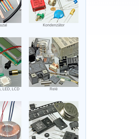
huzal
Kondenzátor
a, LED, LCD
Relé