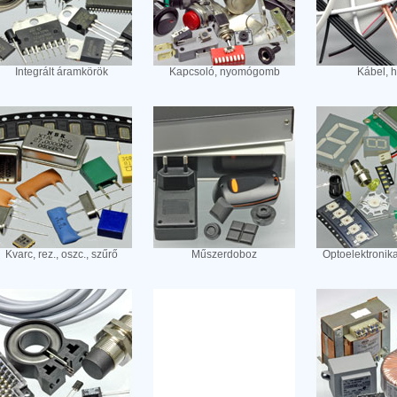
Integrált áramkörök
Kapcsoló, nyomógomb
Kábel, 
Kvarc, rez., oszc., szűrő
Műszerdoboz
Optoelektronik