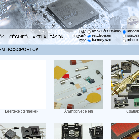
az aktuális listában
minden
hol?
részlegesen
pontos
hogyan?
ÓK
CÉGINFÓ
AKTUALITÁSOK
bármely szót
minden 
mit?
RMÉKCSOPORTOK
Leértékelt termékek
Áramkörvédelem
Csatla