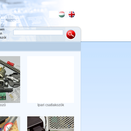
ben
an
szót
kozó
Ipari csatlakozók