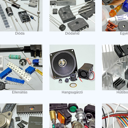
Dióda
Diódahíd
Egyé
Ellenállás
Hangsugárzó
Hűtőbo