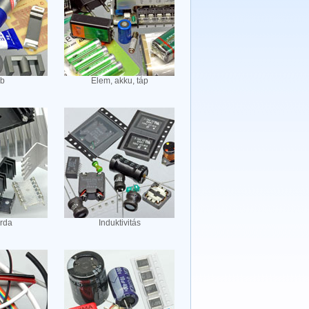
b
Elem, akku, táp
rda
Induktivitás