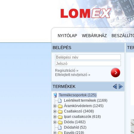
NYITÓLAP
WEBÁRUHÁZ
BESZÁLLÍT
BELÉPÉS
TE
Regisztráció »
Elfelejtett név/jelszó »
TERMÉKEK
Termékcsoportok (125)
Leértékelt termékek (1169)
Áramkörvédelem (1245)
Csatlakozó (3408)
Ipari csatlakozók (618)
Dióda (1482)
Diódahíd (52)
Egyéb (219)