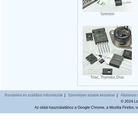
Szenzor
Triac, Thyristor, Diac
Rendelési és szállítási információk
|
Személyes adatok kezelése
|
Általános 
© 2024 Lom
Az oldal használatához a Google Chrome, a Mozilla Firefox, va