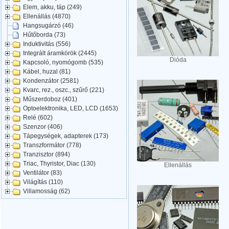
Elem, akku, táp (249)
Ellenállás (4870)
Hangsugárzó (46)
Hűtőborda (73)
Induktivitás (556)
Integrált áramkörök (2445)
Dióda
Kapcsoló, nyomógomb (535)
Kábel, huzal (81)
Kondenzátor (2581)
Kvarc, rez., oszc., szűrő (221)
Műszerdoboz (401)
Optoelektronika, LED, LCD (1653)
Relé (602)
Szenzor (406)
Tápegységek, adapterek (173)
Transzformátor (778)
Tranzisztor (894)
Triac, Thyristor, Diac (130)
Ellenállás
Ventilátor (83)
Világítás (110)
Villamosság (62)