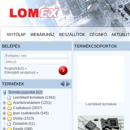
NYITÓLAP
WEBÁRUHÁZ
BESZÁLLÍTÓK
CÉGINFÓ
AKTUALI
BELÉPÉS
TERMÉKCSOPORTOK
Regisztráció »
Elfelejtett név/jelszó »
TERMÉKEK
Termékcsoportok (62)
Leértékelt termékek (1392)
Áramkörvédelem (1251)
Leértékelt termékek
Csatlakozó (2837)
Ipari csatlakozók (545)
Dióda (1523)
Diódahíd (51)
Egyéb (286)