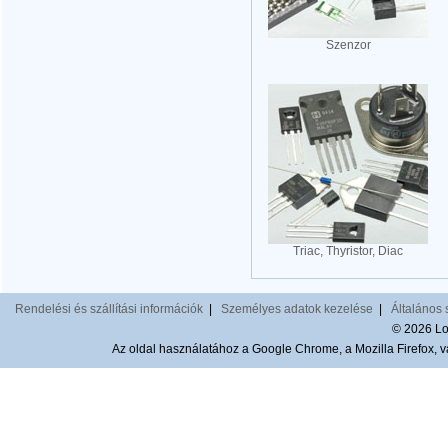
Szenzor
Triac, Thyristor, Diac
Rendelési és szállítási információk
|
Személyes adatok kezelése
|
Általános 
© 2026 Lom
Az oldal használatához a Google Chrome, a Mozilla Firefox, va