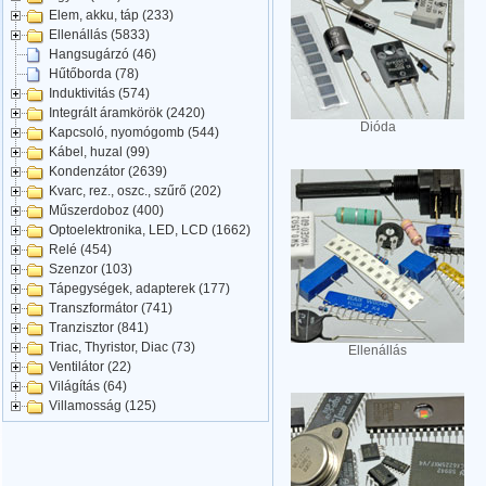
Elem, akku, táp (233)
Ellenállás (5833)
Hangsugárzó (46)
Hűtőborda (78)
Induktivitás (574)
Integrált áramkörök (2420)
Dióda
Kapcsoló, nyomógomb (544)
Kábel, huzal (99)
Kondenzátor (2639)
Kvarc, rez., oszc., szűrő (202)
Műszerdoboz (400)
Optoelektronika, LED, LCD (1662)
Relé (454)
Szenzor (103)
Tápegységek, adapterek (177)
Transzformátor (741)
Tranzisztor (841)
Triac, Thyristor, Diac (73)
Ellenállás
Ventilátor (22)
Világítás (64)
Villamosság (125)