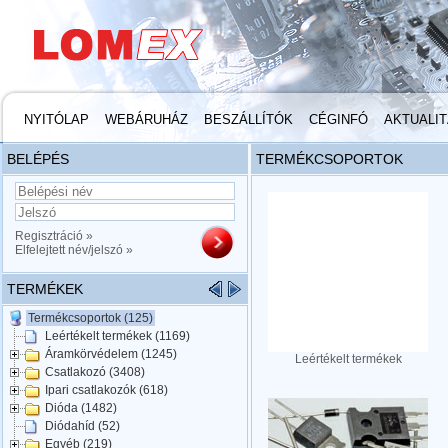
NYITÓLAP
WEBÁRUHÁZ
BESZÁLLÍTÓK
CÉGINFÓ
AKTUALI
BELÉPÉS
TERMÉKCSOPORTOK
Regisztráció »
Elfelejtett név/jelszó »
TERMÉKEK
Termékcsoportok (125)
Leértékelt termékek (1169)
Áramkörvédelem (1245)
Leértékelt termékek
Csatlakozó (3408)
Ipari csatlakozók (618)
Dióda (1482)
Diódahíd (52)
Egyéb (219)