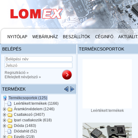
NYITÓLAP
WEBÁRUHÁZ
BESZÁLLÍTÓK
CÉGINFÓ
AKTUALI
BELÉPÉS
TERMÉKCSOPORTOK
Regisztráció »
Elfelejtett név/jelszó »
TERMÉKEK
Termékcsoportok (125)
Leértékelt termékek (1166)
Áramkörvédelem (1246)
Leértékelt termékek
Csatlakozó (3407)
Ipari csatlakozók (618)
Dióda (1483)
Diódahíd (52)
Egyéb (219)