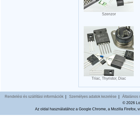
Szenzor
Triac, Thyristor, Diac
Rendelési és szállítási információk
|
Személyes adatok kezelése
|
Általános 
© 2026 Lom
Az oldal használatához a Google Chrome, a Mozilla Firefox, va