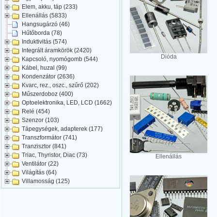
Elem, akku, táp (233)
Ellenállás (5833)
Hangsugárzó (46)
Hűtőborda (78)
Induktivitás (574)
Integrált áramkörök (2420)
Dióda
Kapcsoló, nyomógomb (544)
Kábel, huzal (99)
Kondenzátor (2636)
Kvarc, rez., oszc., szűrő (202)
Műszerdoboz (400)
Optoelektronika, LED, LCD (1662)
Relé (454)
Szenzor (103)
Tápegységek, adapterek (177)
Transzformátor (741)
Tranzisztor (841)
Triac, Thyristor, Diac (73)
Ellenállás
Ventilátor (22)
Világítás (64)
Villamosság (125)