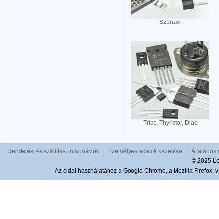
Szenzor
Triac, Thyristor, Diac
Rendelési és szállítási információk
|
Személyes adatok kezelése
|
Általános 
© 2025 Lom
Az oldal használatához a Google Chrome, a Mozilla Firefox, va