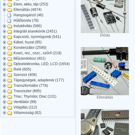
Elem, akku, táp (253)
Ellenállás (4874)
Hangsugárzó (46)
Hűtőborda (78)
Induktivitás (566)
Integrált áramkörök (2451)
Dióda
Kapcsoló, nyomógomb (541)
Kábel, huzal (95)
Kondenzátor (2590)
Kvarc, rez., oszc., szűrő (219)
Műszerdoboz (401)
Optoelektronika, LED, LCD (1654)
Relé (605)
Szenzor (406)
Tápegységek, adapterek (177)
Transzformátor (778)
Tranzisztor (895)
Triac, Thyristor, Diac (131)
Ellenállás
Ventilátor (99)
Világítás (112)
Villamosság (82)