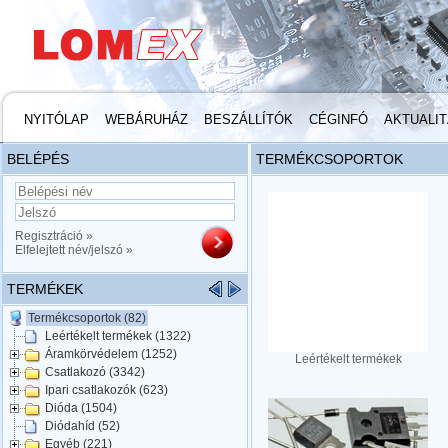
NYITÓLAP
WEBÁRUHÁZ
BESZÁLLÍTÓK
CÉGINFÓ
AKTUALI
BELÉPÉS
TERMÉKCSOPORTOK
Regisztráció »
Elfelejtett név/jelszó »
TERMÉKEK
Termékcsoportok (82)
Leértékelt termékek (1322)
Áramkörvédelem (1252)
Leértékelt termékek
Csatlakozó (3342)
Ipari csatlakozók (623)
Dióda (1504)
Diódahíd (52)
Egyéb (221)