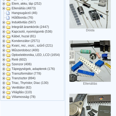
Elem, akku, táp (252)
Ellenállás (4873)
Hangsugárzó (46)
Hűtőborda (76)
Induktivitás (567)
Integrált áramkörök (2447)
Dióda
Kapcsoló, nyomógomb (536)
Kábel, huzal (81)
Kondenzátor (2571)
Kvarc, rez., oszc., szűrő (221)
Műszerdoboz (400)
Optoelektronika, LED, LCD (1654)
Relé (602)
Szenzor (406)
Tápegységek, adapterek (176)
Transzformátor (778)
Tranzisztor (894)
Triac, Thyristor, Diac (130)
Ellenállás
Ventilátor (82)
Világítás (110)
Villamosság (78)