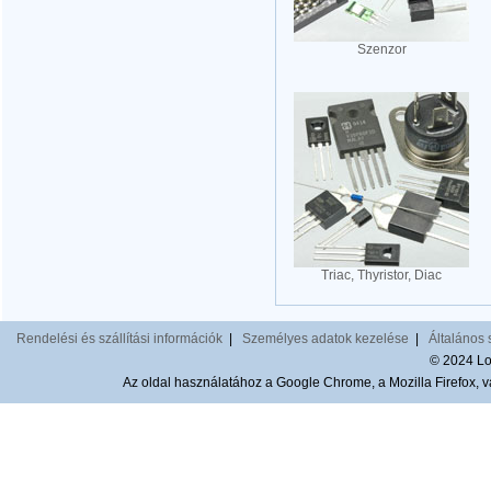
Szenzor
Triac, Thyristor, Diac
Rendelési és szállítási információk
|
Személyes adatok kezelése
|
Általános 
© 2024 Lom
Az oldal használatához a Google Chrome, a Mozilla Firefox, va