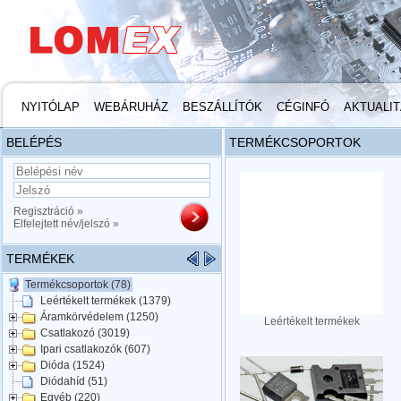
NYITÓLAP
WEBÁRUHÁZ
BESZÁLLÍTÓK
CÉGINFÓ
AKTUALI
BELÉPÉS
TERMÉKCSOPORTOK
Regisztráció »
Elfelejtett név/jelszó »
TERMÉKEK
Termékcsoportok (78)
Leértékelt termékek (1379)
Áramkörvédelem (1250)
Leértékelt termékek
Csatlakozó (3019)
Ipari csatlakozók (607)
Dióda (1524)
Diódahíd (51)
Egyéb (220)