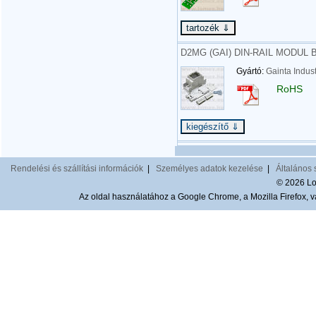
D2MG (GAI) DIN-RAIL MODUL BO
Gyártó:
Gainta Indust
RoHS
Rendelési és szállítási információk
|
Személyes adatok kezelése
|
Általános 
© 2026 Lom
Az oldal használatához a Google Chrome, a Mozilla Firefox, va