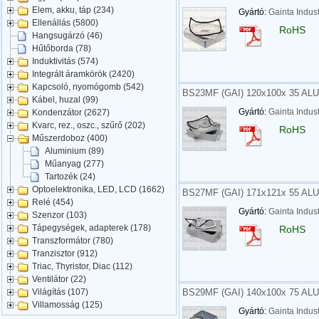
Elem, akku, táp (234)
Gyártó:
Gainta Indust
Ellenállás (5800)
RoHS
Hangsugárzó (46)
Hűtőborda (78)
Induktivitás (574)
Integrált áramkörök (2420)
Kapcsoló, nyomógomb (542)
BS23MF (GAI) 120x100x 35 A
Kábel, huzal (99)
Gyártó:
Gainta Indust
Kondenzátor (2627)
Kvarc, rez., oszc., szűrő (202)
RoHS
Műszerdoboz (400)
Aluminium (89)
Műanyag (277)
Tartozék (24)
Optoelektronika, LED, LCD (1662)
BS27MF (GAI) 171x121x 55 A
Relé (454)
Gyártó:
Gainta Indust
Szenzor (103)
Tápegységek, adapterek (178)
RoHS
Transzformátor (780)
Tranzisztor (912)
Triac, Thyristor, Diac (112)
Ventilátor (22)
BS29MF (GAI) 140x100x 75 A
Világítás (107)
Villamosság (125)
Gyártó:
Gainta Indust