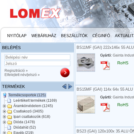
NYITÓLAP
WEBÁRUHÁZ
BESZÁLLÍTÓK
CÉGINFÓ
AKTUALI
BELÉPÉS
BS11MF (GAI) 222x146x 55 A
Gyártó:
Gainta Indust
RoHS
Regisztráció »
Elfelejtett név/jelszó »
TERMÉKEK
BS15MF (GAI) 114x 64x 55 A
Termékcsoportok (125)
Gyártó:
Gainta Indust
Leértékelt termékek (1169)
RoHS
Áramkörvédelem (1245)
Csatlakozó (3405)
Ipari csatlakozók (618)
Dióda (1478)
Diódahíd (52)
BS23 (GAI) 120x100x 35 ALU 
Egyéb (219)