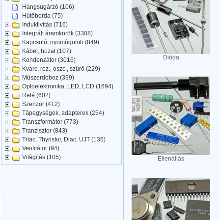
Hangsugárzó (106)
Hűtőborda (75)
Induktivitás (716)
Integrált áramkörök (3308)
Kapcsoló, nyomógomb (849)
Kábel, huzal (107)
Dióda
Kondenzátor (3016)
Kvarc, rez., oszc., szűrő (229)
Műszerdoboz (399)
Optoelektronika, LED, LCD (1694)
Relé (602)
Szenzor (412)
Tápegységek, adapterek (254)
Transzformátor (773)
Tranzisztor (843)
Triac, Thyristor, Diac, UJT (135)
Ventilátor (94)
Világítás (105)
Ellenállás