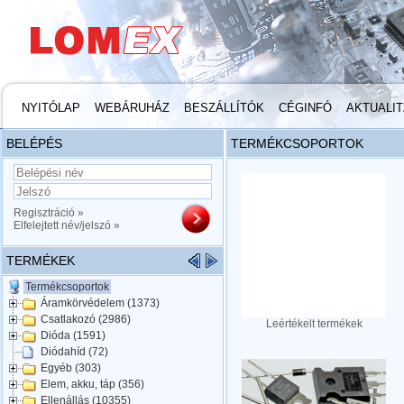
NYITÓLAP
WEBÁRUHÁZ
BESZÁLLÍTÓK
CÉGINFÓ
AKTUALI
BELÉPÉS
TERMÉKCSOPORTOK
Regisztráció »
Elfelejtett név/jelszó »
TERMÉKEK
Termékcsoportok
Áramkörvédelem (1373)
Csatlakozó (2986)
Leértékelt termékek
Dióda (1591)
Diódahíd (72)
Egyéb (303)
Elem, akku, táp (356)
Ellenállás (10355)