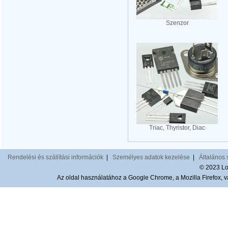
Szenzor
Triac, Thyristor, Diac
Rendelési és szállítási információk
|
Személyes adatok kezelése
|
Általános 
© 2023 Lom
Az oldal használatához a Google Chrome, a Mozilla Firefox, va