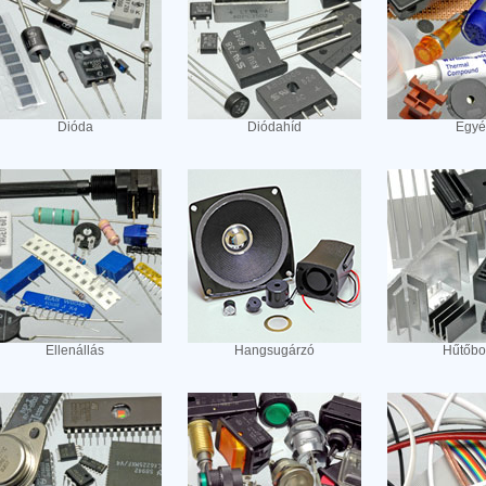
Dióda
Diódahíd
Egyé
Ellenállás
Hangsugárzó
Hűtőbo