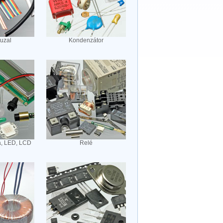
huzal
Kondenzátor
a, LED, LCD
Relé