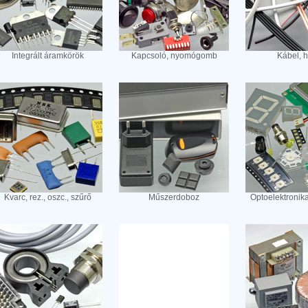
Integrált áramkörök
Kapcsoló, nyomógomb
Kábel, 
Kvarc, rez., oszc., szűrő
Műszerdoboz
Optoelektronik