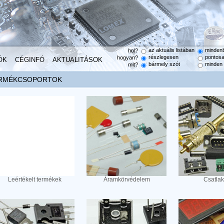
az aktuális listában
minden
hol?
részlegesen
pontos
hogyan?
ÓK
CÉGINFÓ
AKTUALITÁSOK
bármely szót
minden 
mit?
RMÉKCSOPORTOK
Leértékelt termékek
Áramkörvédelem
Csatla