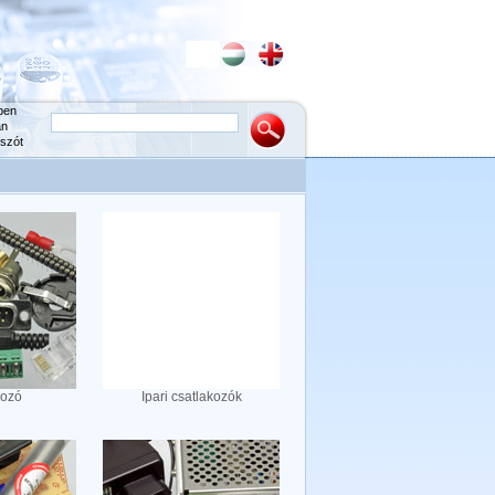
ben
an
szót
kozó
Ipari csatlakozók