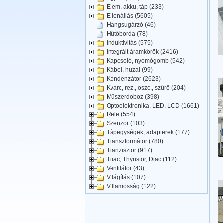
Elem, akku, táp (233)
Ellenállás (5605)
Hangsugárzó (46)
Hűtőborda (78)
Induktivitás (575)
Integrált áramkörök (2416)
Kapcsoló, nyomógomb (542)
Kábel, huzal (99)
Kondenzátor (2623)
Kvarc, rez., oszc., szűrő (204)
Műszerdoboz (398)
Optoelektronika, LED, LCD (1661)
Relé (554)
Szenzor (103)
Tápegységek, adapterek (177)
Transzformátor (780)
Tranzisztor (917)
Triac, Thyristor, Diac (112)
Ventilátor (43)
Világítás (107)
Villamosság (122)