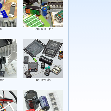
b
Elem, akku, táp
rda
Induktivitás