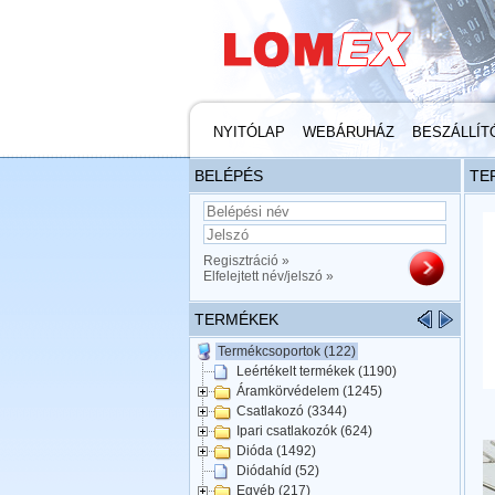
NYITÓLAP
WEBÁRUHÁZ
BESZÁLLÍT
BELÉPÉS
TE
Regisztráció »
Elfelejtett név/jelszó »
TERMÉKEK
Termékcsoportok (122)
Leértékelt termékek (1190)
Áramkörvédelem (1245)
Csatlakozó (3344)
Ipari csatlakozók (624)
Dióda (1492)
Diódahíd (52)
Egyéb (217)