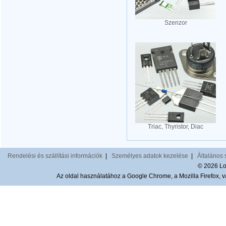
Szenzor
Triac, Thyristor, Diac
Rendelési és szállítási információk
|
Személyes adatok kezelése
|
Általános 
© 2026 Lom
Az oldal használatához a Google Chrome, a Mozilla Firefox, va