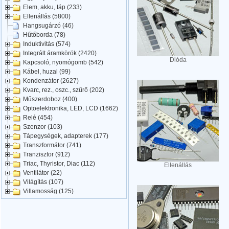
Elem, akku, táp (233)
Ellenállás (5800)
Hangsugárzó (46)
Hűtőborda (78)
Induktivitás (574)
Integrált áramkörök (2420)
Dióda
Kapcsoló, nyomógomb (542)
Kábel, huzal (99)
Kondenzátor (2627)
Kvarc, rez., oszc., szűrő (202)
Műszerdoboz (400)
Optoelektronika, LED, LCD (1662)
Relé (454)
Szenzor (103)
Tápegységek, adapterek (177)
Transzformátor (741)
Tranzisztor (912)
Triac, Thyristor, Diac (112)
Ellenállás
Ventilátor (22)
Világítás (107)
Villamosság (125)