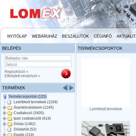
NYITÓLAP
WEBÁRUHÁZ
BESZÁLLÍTÓK
CÉGINFÓ
AKTUALI
BELÉPÉS
TERMÉKCSOPORTOK
Regisztráció »
Elfelejtett név/jelszó »
TERMÉKEK
Termékcsoportok (125)
Leértékelt termékek (1169)
Áramkörvédelem (1245)
Leértékelt termékek
Csatlakozó (3405)
Ipari csatlakozók (618)
Dióda (1482)
Diódahíd (52)
Egyéb (219)