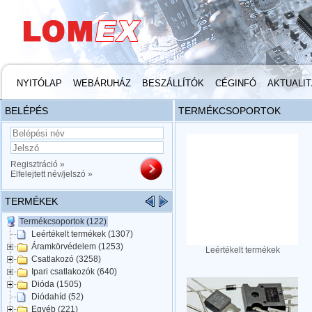
NYITÓLAP
WEBÁRUHÁZ
BESZÁLLÍTÓK
CÉGINFÓ
AKTUALI
BELÉPÉS
TERMÉKCSOPORTOK
Regisztráció »
Elfelejtett név/jelszó »
TERMÉKEK
Termékcsoportok (122)
Leértékelt termékek (1307)
Áramkörvédelem (1253)
Leértékelt termékek
Csatlakozó (3258)
Ipari csatlakozók (640)
Dióda (1505)
Diódahíd (52)
Egyéb (221)