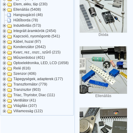
Elem, akku, táp (230)
Ellenállás (5408)
Hangsugárzó (46)
Hűtőborda (78)
Induktivitás (573)
Integrált áramkörök (2454)
Dióda
Kapcsoló, nyomógomb (541)
Kábel, huzal (97)
Kondenzátor (2642)
Kvarc, rez., oszc., szűrő (215)
Műszerdoboz (401)
Optoelektronika, LED, LCD (1658)
Relé (616)
Szenzor (406)
Tápegységek, adapterek (177)
Transzformátor (779)
Tranzisztor (903)
Triac, Thyristor, Diac (111)
Ellenállás
Ventilátor (41)
Világítás (107)
Villamosság (122)