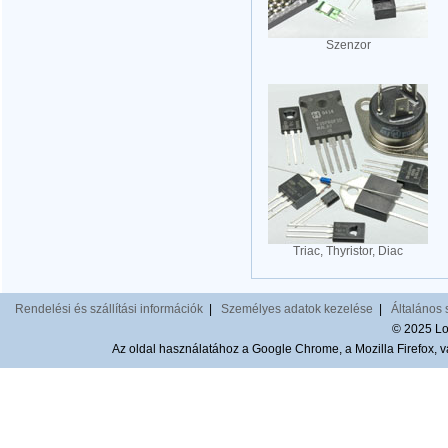
Szenzor
Triac, Thyristor, Diac
Rendelési és szállítási információk
|
Személyes adatok kezelése
|
Általános 
© 2025 Lom
Az oldal használatához a Google Chrome, a Mozilla Firefox, va