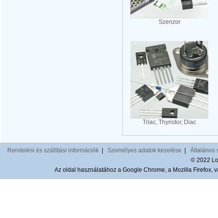
Szenzor
Triac, Thyristor, Diac
Rendelési és szállítási információk
|
Személyes adatok kezelése
|
Általános 
© 2022 Lom
Az oldal használatához a Google Chrome, a Mozilla Firefox, va