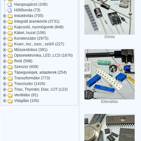
Hangsugárzó (106)
Hűtőborda (73)
Induktivitás (705)
Integrált áramkörök (3731)
Kapcsoló, nyomógomb (848)
Kábel, huzal (106)
Dióda
Kondenzátor (2975)
Kvarc, rez., oszc., szűrő (227)
Műszerdoboz (391)
Optoelektronika, LED, LCD (1676)
Relé (598)
Szenzor (409)
Tápegységek, adapterek (254)
Transzformátor (773)
Tranzisztor (1426)
Triac, Thyristor, Diac, UJT (123)
Ventilátor (91)
Világítás (105)
Ellenállás