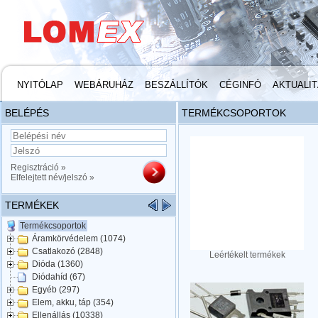
NYITÓLAP
WEBÁRUHÁZ
BESZÁLLÍTÓK
CÉGINFÓ
AKTUALI
BELÉPÉS
TERMÉKCSOPORTOK
Regisztráció »
Elfelejtett név/jelszó »
TERMÉKEK
Termékcsoportok
Áramkörvédelem (1074)
Csatlakozó (2848)
Leértékelt termékek
Dióda (1360)
Diódahíd (67)
Egyéb (297)
Elem, akku, táp (354)
Ellenállás (10338)