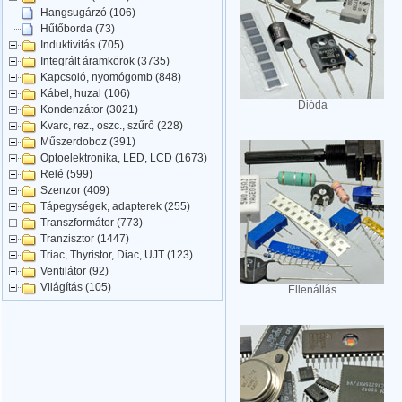
Hangsugárzó (106)
Hűtőborda (73)
Induktivitás (705)
Integrált áramkörök (3735)
Kapcsoló, nyomógomb (848)
Kábel, huzal (106)
Dióda
Kondenzátor (3021)
Kvarc, rez., oszc., szűrő (228)
Műszerdoboz (391)
Optoelektronika, LED, LCD (1673)
Relé (599)
Szenzor (409)
Tápegységek, adapterek (255)
Transzformátor (773)
Tranzisztor (1447)
Triac, Thyristor, Diac, UJT (123)
Ventilátor (92)
Világítás (105)
Ellenállás