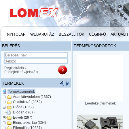
NYITÓLAP
WEBÁRUHÁZ
BESZÁLLÍTÓK
CÉGINFÓ
AKTUALI
BELÉPÉS
TERMÉKCSOPORTOK
Regisztráció »
Elfelejtett név/jelszó »
TERMÉKEK
Termékcsoportok
Áramkörvédelem (1367)
Csatlakozó (2852)
Leértékelt termékek
Dióda (1362)
Diódahíd (67)
Egyéb (297)
Elem, akku, táp (354)
Ellenállás (10337)