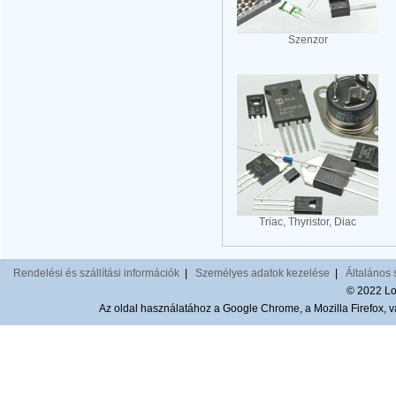
Szenzor
Triac, Thyristor, Diac
Rendelési és szállítási információk
|
Személyes adatok kezelése
|
Általános 
© 2022 Lom
Az oldal használatához a Google Chrome, a Mozilla Firefox, va